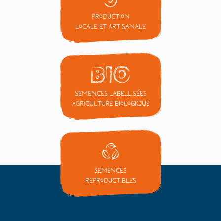
Production
locale et artisanale
Semences labellisées
Agriculture Biologique
Semences
reproductibles