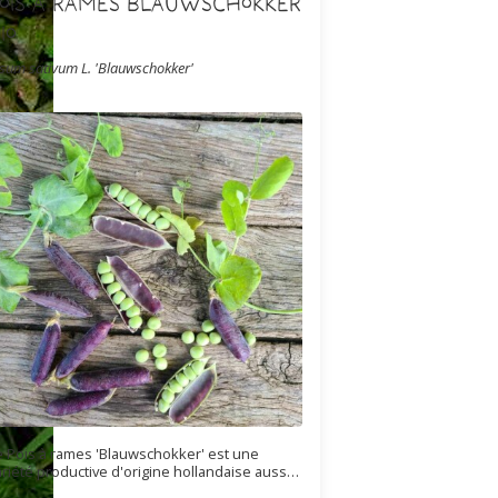
Pois à rames Blauwschokker
io
isum sativum L. 'Blauwschokker'
e Pois à rames 'Blauwschokker' est une
ariété productive d'origine hollandaise aussi
ppelée "Pois capucine" ou "Pois gris". Elle