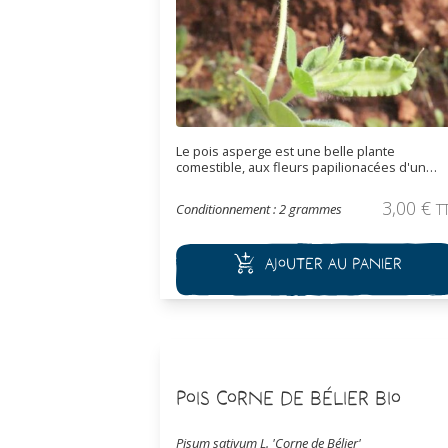
Le pois asperge est une belle plante
comestible, aux fleurs papilionacées d'un
rouge profond qui produisent des fruits
étonnants, aux gousses ailées. Les gousses
3,00
€
Conditionnement : 2 grammes
T
peuvent se consommer jeunes comme des
pois mangetout, avec un goût d'asperge. Plus
tard elles peuvent être écossées pour en
Ajouter au panier
récolter les pois, qui se mangent également.
De port buissonnant, elle fleurit tout l'été et
est également intéressante en ornementale.
Pois Corne de Bélier Bio
Pisum sativum L. 'Corne de Bélier'