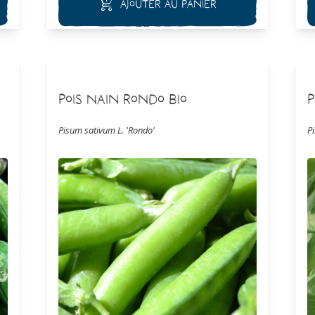
Ajouter au panier
jusqu'à 1,50 à 2m (en serre). Nous vous
proposons avec fierté cette variété rare. Après
3 ans de difficulté sur la culture, nous n'avions
jamais assez pour vous la proposer à la vente.
C'est en 2023 que la culture pleinement
réussie de ce beau Pois, nous permet de vous
proposer cette variété méritant d'être partagé
et plus connue. Pour ce faire nous avons mis
un grammage moins élevé afin d'en faire
Pois Nain Rondo Bio
P
profiter un maximum de personnes.
Pisum sativum L. 'Rondo'
P