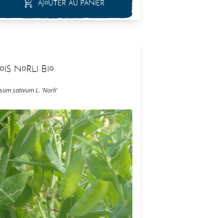
Ajouter au panier
ois Norli Bio
isum sativum L. 'Norli'