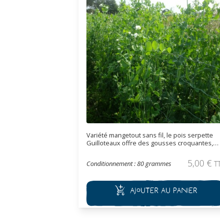
Variété mangetout sans fil, le pois serpette
Guilloteaux offre des gousses croquantes,
sucrées et faciles à récolter. Excellente
productivité et culture simple !
5,00
€
Conditionnement : 80 grammes
T
Ajouter au panier