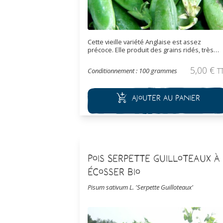
Cette vieille variété Anglaise est assez
précoce. Elle produit des grains ridés, très
sucrés et savoureux. Les gousses sont
longues et bien remplies.
5,00
€
Conditionnement : 100 grammes
T
Ajouter au panier
Pois Serpette Guilloteaux à
écosser Bio
Pisum sativum L. 'Serpette Guilloteaux'