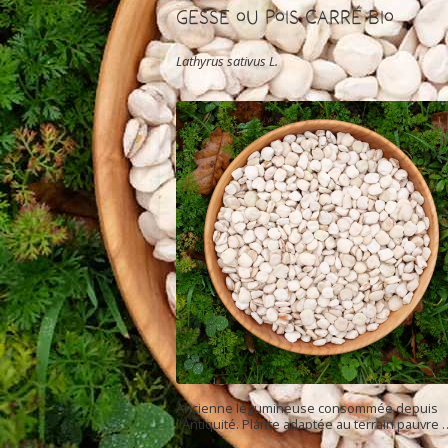
Gesse ou Pois Carré Bio
Lathyrus sativus L.
Ancienne légumineuse consommée depuis
l'Antiquité. Plante adaptée au terrain pauvre 
calcaire, autrefois utilisée comme fourrage.