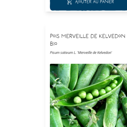
Ajouter au panier
consommé comme un petit pois frais.
Pois Merveille de Kelvedon
Bio
Pisum sativum L. 'Merveille de Kelvedon'