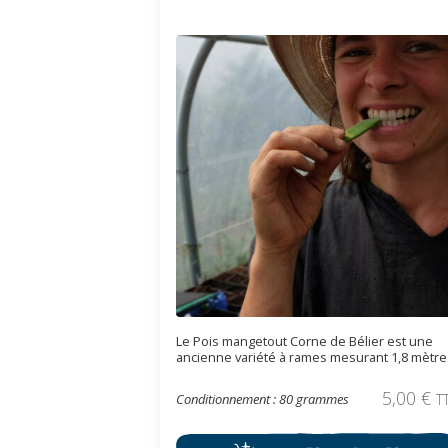
Le Pois mangetout Corne de Bélier est une
ancienne variété à rames mesurant 1,8 mètre
Il est productif et d’excellente saveur avec de
gousses longues jusqu’à 12 cm. On peut
5,00
€
Conditionnement : 80 grammes
T
manger la gousse en entier, en le récoltant
avant la formation complète des graines. Plus
tard, il pourra être écossé pour être