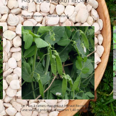
Pois à rame Héraut Record
Bio
B
Pisum sativum L. 'Héraut Record'
P
Le Pois à rames mangetout Héraut Record est
L
et
une variété précoce, d'environ 1,40 mètre de
v
haut. elle est productive et très vigoureuse.
a