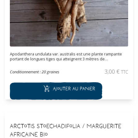
Apodanthera undulata var. australis est une plante rampante
portant de longues tiges qui atteignent 3 mètres de
longueur. Le fruit est ovale, de 6,3 à 10 cm de long, portant des
côtes longitudinales. Son goût, très amer, le rend impropre à la
3,00
€
Conditionnement : 20 graines
TTC
consommation.
Ajouter au panier
Arctotis stoechadifolia / Marguerite
africaine Bio