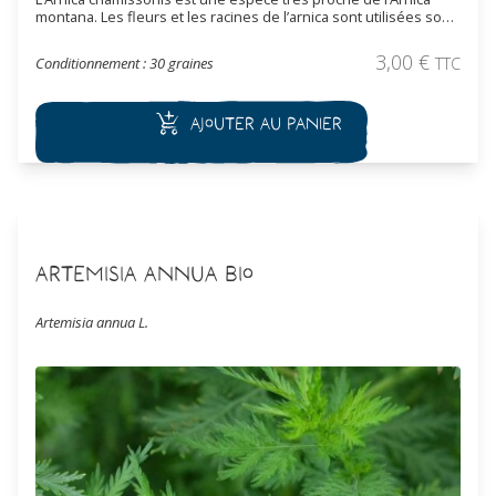
montana. Les fleurs et les racines de l’arnica sont utilisées sous
forme de teinture et d’huile, de cataplasme, pour atténuer les
hématomes, les entorses, les coups. Cette vivace, peut aussi
3,00
€
Conditionnement : 30 graines
TTC
être utilisée en tant que plante ornementale.
Ajouter au panier
Artemisia annua Bio
Artemisia annua L.