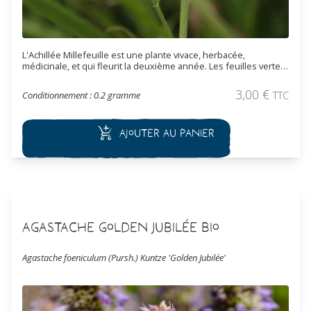
L'Achillée Millefeuille est une plante vivace, herbacée,
médicinale, et qui fleurit la deuxième année. Les feuilles vertes
sont linéaires et pennatiséquées. Les inflorescences offrent de
multiples corymbes de petites fleurs, au parfum camphré,
3,00
€
Conditionnement : 0.2 gramme
TTC
blanches à rose foncé.
Ajouter au panier
Agastache Golden Jubilée Bio
Agastache foeniculum (Pursh.) Kuntze 'Golden Jubilée'