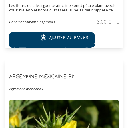
Les fleurs de la Marguerite africaine sont à pétale blanc avec le
cœur bleu-violet bordé d'un liseré jaune. La fleur rappelle celle
de la marguerite. La durée de floraison s’étend de début juillet
jusqu’à fin septembre. Cette plante est intéressante en
3,00
€
Conditionnement : 30 graines
TTC
bordure, rocaille et massif.
Ajouter au panier
Argemone mexicaine Bio
Argemone mexicana L.