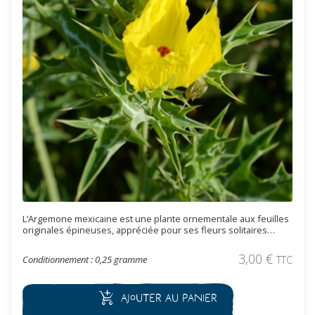
L’Argemone mexicaine est une plante ornementale aux feuilles
originales épineuses, appréciée pour ses fleurs solitaires
jaune lumineux, aux pétales satinées et aux étamines dorées à
stigmate rouge brun. Elle supporte les sols pauvres et secs.
3,00
€
Conditionnement : 0,25 gramme
TTC
Plante toxique.
Ajouter au panier