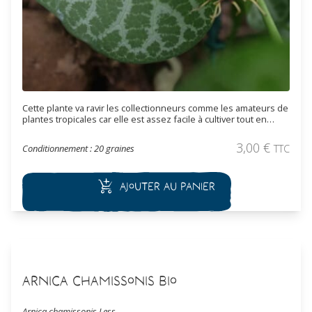
Cette plante va ravir les collectionneurs comme les amateurs de
plantes tropicales car elle est assez facile à cultiver tout en
conservant une énorme originalité. Les fleurs, apétales et de
petite taille sont complexes. Elles ont un calice de forme
3,00
€
Conditionnement : 20 graines
TTC
incurvé, en forme de trompe recourbée, dont l’extrémité est de
couleur marron et veiné de blanc vert. Il faut cultiver cette
espèce en pot de préférence ou sous abris. Plante toxique.
Ajouter au panier
Arnica chamissonis Bio
Arnica chamissonis Less.