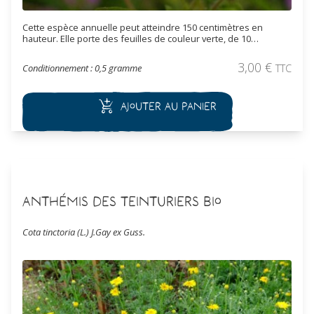
Cette espèce annuelle peut atteindre 150 centimètres en
hauteur. Elle porte des feuilles de couleur verte, de 10
centimètres de long, ovales, entières ou dentées, parfois
découpées en trois à sept lobes. Des fleurs apparaissent de
3,00
€
Conditionnement : 0,5 gramme
TTC
juin aux gelées, en coupe plate, veinées, de couleur rose,
solitaires ou par deux à l'aisselle des feuilles supérieures.
Ajouter au panier
Anthémis des Teinturiers Bio
Cota tinctoria (L.) J.Gay ex Guss.