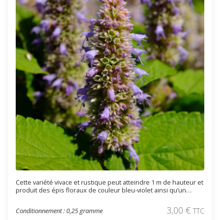
Cette variété vivace et rustique peut atteindre 1 m de hauteur et
produit des épis floraux de couleur bleu-violet ainsi qu’un
feuillage vert chartreuse offrant un parfum de réglisse utilisé
comme aromatique. Les feuilles sont utilisées en tisane ou en
3,00
€
Conditionnement : 0,25 gramme
TTC
condiment. Elle peut être utilisée en massif ou en rocaille.