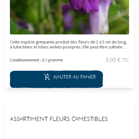
Cette espèce grimpante produit des fleurs de 2 à 5 cm de long,
à tube blanc et lobes violets-pourpres. Elle peut être cultivée en
extérieur l’été, en annuelle, ou être cultivée en pot et rentrée
l’hiver. Sa croissance rapide (3 ou 4m de hauteur) la rend
3,00
€
Conditionnement : 0,1 gramme
TTC
précieuse pour recouvrir un mur, grimper sur une pergola ou
créer un écran végétal.
Ajouter au panier
Assortiment Fleurs Comestibles