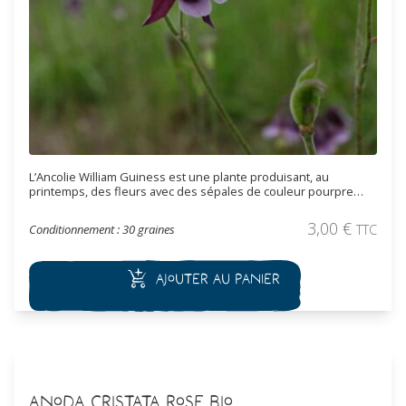
L’Ancolie William Guiness est une plante produisant, au
printemps, des fleurs avec des sépales de couleur pourpre
foncé presque noire et une corolle blanche. Les Ancolies sont
des plantes très rustiques. Elles supportent des températures
3,00
€
Conditionnement : 30 graines
TTC
allant jusqu’à -20°C. Les Ancolies ont une croissance assez
rapide et fleurissent dès la première année suivant le semis.
Ajouter au panier
Anoda cristata Rose Bio