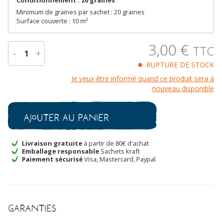
Conditionnement : 20 graines
Minimum de graines par sachet : 20 graines
Surface couverte : 10 m²
3,00
€
TTC
-
+
1
RUPTURE DE STOCK
quantité
Je veux être informé quand ce produit sera à
de
nouveau disponible
Belle
de
Nuit
Ajouter au panier
Jaune
Bio
Livraison gratuite
à partir de 80€ d'achat
Emballage responsable
Sachets kraft
Paiement sécurisé
Visa, Mastercard, Paypal
Garanties