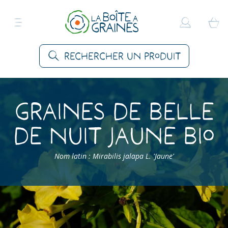
Rechercher un produit
Graines de Belle
de Nuit Jaune Bio
Nom latin : Mirabilis jalapa L. 'Jaune'
Accueil
>
Produits
>
Graines Fleurs
>
Fleurs vivaces
>
Belle de Nuit Jaune Bio