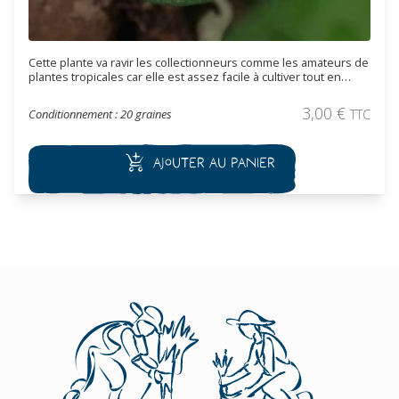
Cette plante va ravir les collectionneurs comme les amateurs de
plantes tropicales car elle est assez facile à cultiver tout en
conservant une énorme originalité. Les fleurs, apétales et de
petite taille sont complexes. Elles ont un calice de forme
3,00
€
Conditionnement : 20 graines
TTC
incurvé, en forme de trompe recourbée, dont l’extrémité est de
couleur marron et veiné de blanc vert. Il faut cultiver cette
espèce en pot de préférence ou sous abris. Plante toxique.
Ajouter au panier