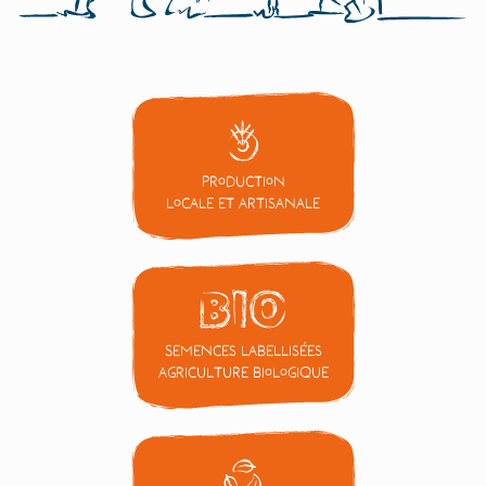
Production
locale et artisanale
Semences labellisées
Agriculture Biologique