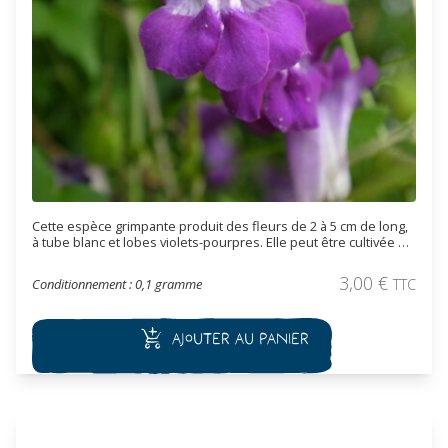
Cette espèce grimpante produit des fleurs de 2 à 5 cm de long,
à tube blanc et lobes violets-pourpres. Elle peut être cultivée en
extérieur l’été, en annuelle, ou être cultivée en pot et rentrée
l’hiver. Sa croissance rapide (3 ou 4m de hauteur) la rend
3,00
€
Conditionnement : 0,1 gramme
TTC
précieuse pour recouvrir un mur, grimper sur une pergola ou
créer un écran végétal.
Ajouter au panier