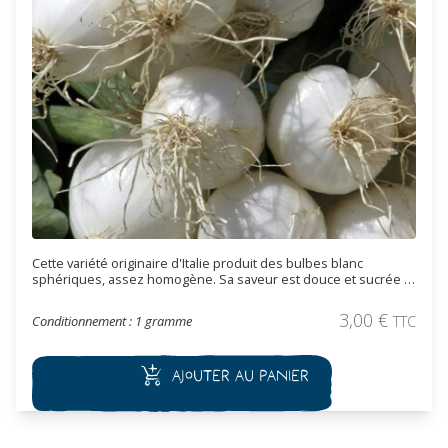
Cette variété originaire d'Italie produit des bulbes blanc
sphériques, assez homogène. Sa saveur est douce et sucrée le
rend idéal en salade. Variété idéal pour la réalisation de botte
d'oignons frais au printemps. Il est aussi adapté à la
3,00
€
Conditionnement : 1 gramme
TTC
conservation.
Ajouter au panier