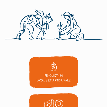
Production
locale et artisanale