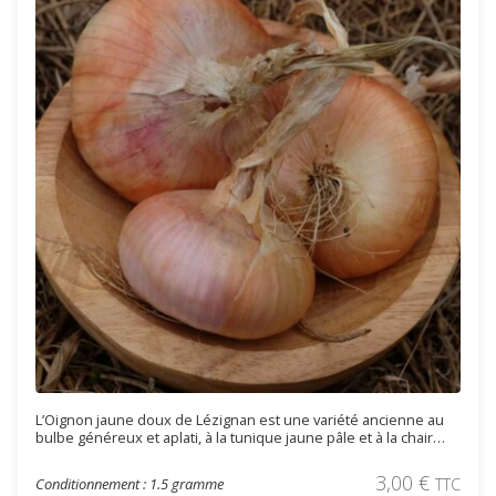
L’Oignon jaune doux de Lézignan est une variété ancienne au
bulbe généreux et aplati, à la tunique jaune pâle et à la chair
blanche délicatement sucrée. Originaire de Lézignan (Hérault), il
se distingue par sa douceur exceptionnelle et sa saveur subtile.
3,00
€
Conditionnement : 1.5 gramme
TTC