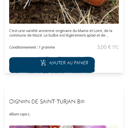
C’est une variété ancienne originaire du Maine et Loire, de la
commune de Mazé. Le bulbe est légèrement aplati et de
couleur jaune doré. Cette variété a une très bonne
conservation, au sec et à température ambiante. Il est riche en
3,00
€
Conditionnement : 1 gramme
TTC
matière sèche et parfumé. L’oignon est un stimulant de
l’appareil digestif et un diurétique puissant.
Ajouter au panier
Oignon de Saint-Turjan Bio
Allium cepa L.