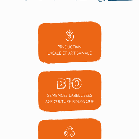
Production
locale et artisanale
Semences labellisées
Agriculture Biologique