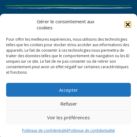
Catalogue de graines et semences
Gérer le consentement aux
cookies
Certificat AB
Pour offrir les meilleures expériences, nous utilisons des technologies
Bon de commande
telles que les cookies pour stocker et/ou accéder aux informations des
appareils. Le fait de consentir à ces technologies nous permettra de
traiter des données telles que le comportement de navigation ou les ID
uniques sur ce site. Le fait de ne pas consentir ou de retirer son
consentement peut avoir un effet négatif sur certaines caractéristiques
et fonctions.
Accepter
© La Boîte à Graines 2026
Refuser
Politique de confidentialité
Voir les préférences
Mentions légales
CGV
Politique de confidentialité
Politique de confidentialité