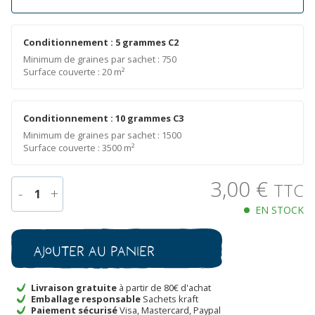
Conditionnement : 5 grammes C2
Minimum de graines par sachet : 750
Surface couverte : 20 m²
Conditionnement : 10 grammes C3
Minimum de graines par sachet : 1500
Surface couverte : 3500 m²
3,00
€
TTC
-
+
1
EN STOCK
quantité
de
Oignon
Ajouter au panier
Densité
Jaune
Bio
Livraison gratuite
à partir de 80€ d'achat
Emballage responsable
Sachets kraft
Paiement sécurisé
Visa, Mastercard, Paypal