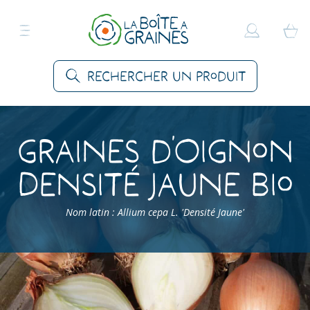
Rechercher un produit
Graines d’Oignon
Densité Jaune Bio
Nom latin : Allium cepa L. 'Densité Jaune'
Accueil
>
Produits
>
Graines Légumes
>
Oignons
>
Oignon Densité Jaune Bio