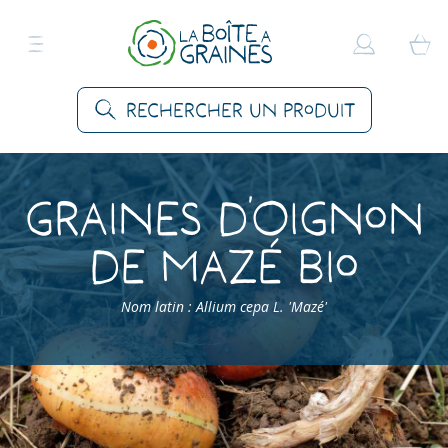
Rechercher un produit
Graines d’Oignon
de Mazé Bio
Nom latin : Allium cepa L. 'Mazé'
Accueil
>
Produits
>
Graines Légumes
>
Oignons
>
Oignon de Mazé Bio