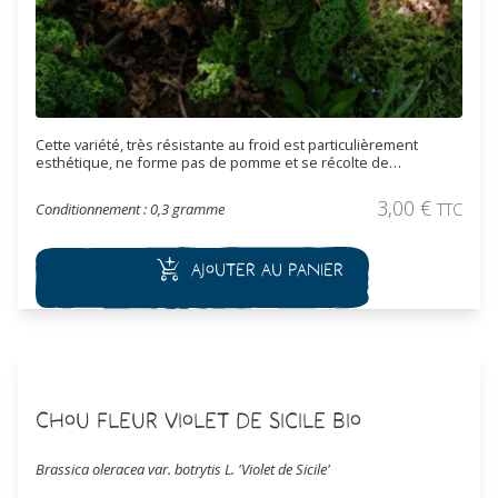
Cette variété, très résistante au froid est particulièrement
esthétique, ne forme pas de pomme et se récolte de
septembre à mars. Les feuilles frisées de couleur glauque
(vert-bleu) sont tendres et se consomment au fur et à mesure
3,00
€
Conditionnement : 0,3 gramme
TTC
des besoins en les coupant à partir du bas de la tige. Les
feuilles, récoltées après le gel, sont tendres, sucrées et se
consomment au fur et à mesure des besoins en les coupant à
Ajouter au panier
partir du bas de la tige.
Chou Fleur Violet de Sicile Bio
Brassica oleracea var. botrytis L. 'Violet de Sicile'