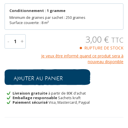
Conditionnement : 1 gramme
Minimum de graines par sachet : 250 graines
Surface couverte : 8 m²
3,00
€
TTC
-
+
1
RUPTURE DE STOCK
quantité
Je veux être informé quand ce produit sera à
de
nouveau disponible
Oignon
de
Mazé
Ajouter au panier
Bio
Livraison gratuite
à partir de 80€ d'achat
Emballage responsable
Sachets kraft
Paiement sécurisé
Visa, Mastercard, Paypal