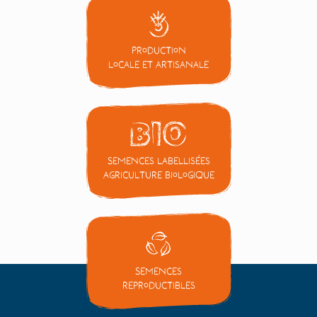
Production
locale et artisanale
Semences labellisées
Agriculture Biologique
Semences
reproductibles