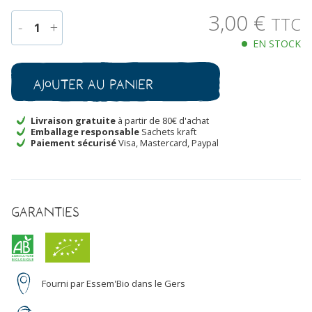
3,00
€
TTC
-
+
1
EN STOCK
quantité
de
Oignon
Ajouter au panier
Jaune
Sturon
Bio
Livraison gratuite
à partir de 80€ d'achat
Emballage responsable
Sachets kraft
Paiement sécurisé
Visa, Mastercard, Paypal
Garanties
Fourni par Essem'Bio dans le Gers