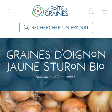
Rechercher un produit
Graines d’Oignon
Jaune Sturon Bio
Nom latin : Allium cepa L.
Accueil
>
Produits
>
Graines Légumes
>
Oignons
>
Oignon Jaune Sturon Bio