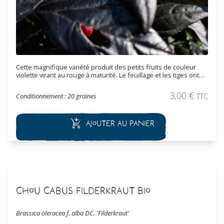
Cette magnifique variété produit des petits fruits de couleur
violette virant au rouge à maturité. Le feuillage et les tiges ont
une teinte pourpre très foncé, presque noir, s'accentuant avec
l’exposition au soleil. Cette variété peut être cultivée pour son
3,00
€
Conditionnement : 20 graines
TTC
aspect ornementale, la culture en pot est possible. Cette variété
produit des piments fort mais fruité, force 7 sur 10 sur l’échelle
de Scoville.
Ajouter au panier
Chou Cabus Filderkraut Bio
Brassica oleracea f. alba DC. 'Filderkraut'