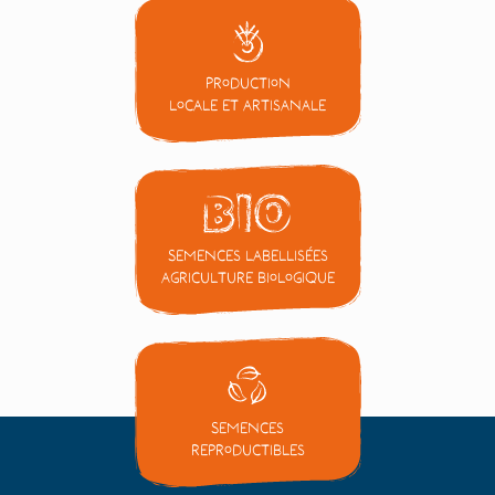
Production
locale et artisanale
Semences labellisées
Agriculture Biologique
Semences
reproductibles