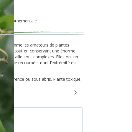
ham.
Plante ornementale
nneurs comme les amateurs de plantes
 à cultiver tout en conservant une énorme
e petite taille sont complexes. Elles ont un
e trompe recourbée, dont l’extrémité est
 vert.
 de préférence ou sous abris. Plante toxique.
 graines