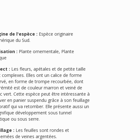
gine de l'espèce :
Espèce originaire
mérique du Sud.
isation :
Plante ornementale, Plante
ique
ect :
Les fleurs, apétales et de petite taille
 complexes. Elles ont un calice de forme
urvé, en forme de trompe recourbée, dont
trémité est de couleur marron et veiné de
c vert. Cette espèce peut être intéressante à
iver en panier suspendu grâce à son feuillage
ratif qui va retomber. Elle présente aussi un
nifique développement sous tunnel
tique ou sous serre.
llage :
Les feuilles sont rondes et
semées de veines argentées.