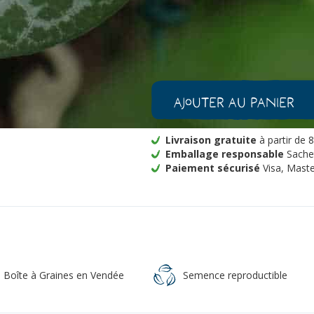
-
+
1
quantité
de
Aristolochia
Ajouter au panier
fimbriata
Bio
Livraison gratuite
à partir de 
Emballage responsable
Sachet
Paiement sécurisé
Visa, Maste
a Boîte à Graines en Vendée
Semence reproductible