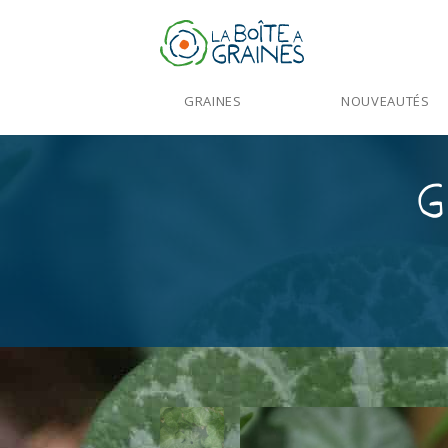
GRAINES
NOUVEAUTÉS
G
Accueil
>
Produits
>
Graines Fleurs
>