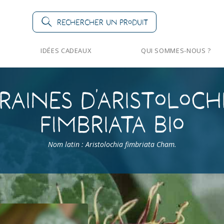
Rechercher un produit
IDÉES CADEAUX
QUI SOMMES-NOUS ?
raines d’Aristoloch
fimbriata Bio
Nom latin : Aristolochia fimbriata Cham.
Aristolochia fimbriata Bio
Aristolochia fim