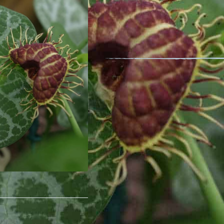
Nom latin : Aristolochia fimbriata C
Plante toxique
Cette plante va ravir les collectio
tropicales car elle est assez facile
originalité. Les fleurs, apétales et d
calice de forme incurvé, en forme d
de couleur marron et veiné de blanc
Il faut cultiver cette espèce en pot
Description détaillée
Conditionnement : 20 graines
Minimum de graines par sachet : 20
Surface couverte : 2 m²