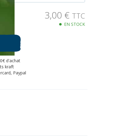
3,00
€
TTC
EN STOCK
80€ d'achat
s kraft
rcard, Paypal