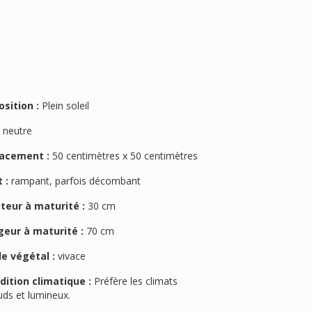
osition :
Plein soleil
:
neutre
acement :
50 centimètres x 50 centimètres
 :
rampant, parfois décombant
teur à maturité :
30 cm
geur à maturité :
70 cm
le végétal :
vivace
dition climatique :
Préfère les climats
uds et lumineux.