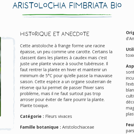
Aristolochia fimbriata Bio
Ori
Historique et anecdote
d'A
Cette aristoloche à frange forme une racine
Util
épaisse, un peu comme une carotte. Certains la
tox
classent dans les plantes à caudex mais c’est
juste une plante vivace à souche tubéreuse. Il
Asp
faut rentrer la plante en hiver et maintenir un
sont
minimum de 5°C pour qu’elle passe la mauvaise
inc
saison. Cette espèce a un organe souterrain de
l’ex
réserve qui lui permet de passer l’hiver sans
blan
problème, mais il ne faut surtout pas trop
cult
arroser pour éviter de faire pourrir la plante.
déco
Plante toxique.
mag
plas
Catégorie :
Fleurs vivaces
Feui
Famille botanique :
Aristolochiaceae
par