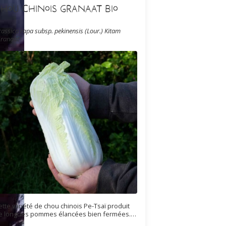
hou Chinois Granaat Bio
rassica rapa subsp. pekinensis (Lour.) Kitam
Granaat'
ette variété de chou chinois Pe-Tsaï produit
e longues pommes élancées bien fermées.
es feuilles larges, gaufrées, portent des