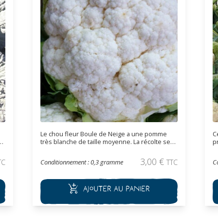
Le chou fleur Boule de Neige a une pomme
C
très blanche de taille moyenne. La récolte se
p
fait en automne. Variété mi-précoce (110-120
m
jours après la plantation). Elle se conserve très
f
3,00
€
TC
Conditionnement : 0,3 gramme
TTC
C
bien après récolte surtout si vous lui laissez
j
quelques feuilles à la base.
b
ts
q
Ajouter au panier