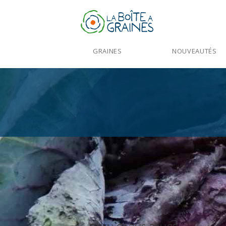
GRAINES
NOUVEAUTÉS
Accueil
>
Produits
>
Graines Légumes