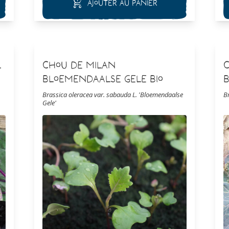
Ajouter au panier
c
l
Chou de Milan
C
Bloemendaalse Gele Bio
B
Brassica oleracea var. sabauda L. 'Bloemendaalse
B
Gele'