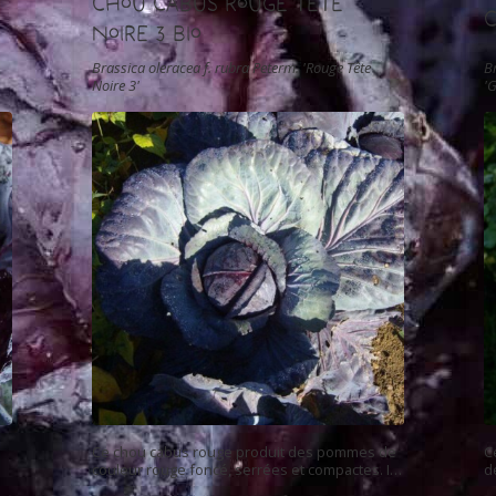
Chou Cabus Rouge Tête
C
Noire 3 Bio
Brassica oleracea f. rubra Peterm. 'Rouge Tête
B
Noire 3'
'
Ce chou cabus rouge produit des pommes de
C
couleur rouge foncé, serrées et compactes. Il
d
se consomme cru en salade ou cuit. Les
L