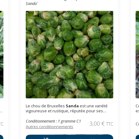
Sanda'
Le chou de Bruxelles
Sanda
est une variété
C
vigoureuse et rustique, réputée pour ses
e
petites pommes bien serrées et sa bonne
n
résistance au froid. Semences potagères bio
b
Conditionnement : 1 gramme C1
3,00
€
TC
TTC
C
reproductibles.
l
Autres conditionnements
régulièr
h