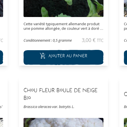
Cette variété typiquement allemande produit
C
une pomme allongée, de couleur vert à doré à
p
maturité. Cette variété est rustique est plus
g
t
tendre que les autres choux de Milan. D'un
a
3,00
€
TC
Conditionnement : 0,5 gramme
TTC
C
saveur très douce, ses grandes feuilles
f
légèrement cloquées sont idéal pour réaliser
c
des choux farcis. Récolte hivernale.
e
Ajouter au panier
r
j
Chou Fleur Boule de Neige
C
Bio
s'
Brassica oleracea var. botrytis L.
Br