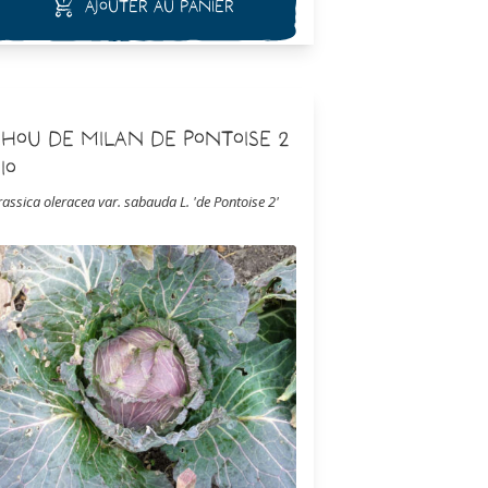
Ajouter au panier
uites, sautées, en gratin ou en velouté.
hou de Milan de Pontoise 2
io
rassica oleracea var. sabauda L. 'de Pontoise 2'