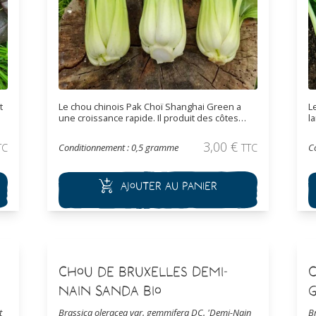
t
Le chou chinois Pak Choï Shanghai Green a
L
une croissance rapide. Il produit des côtes
l
larges, blanches et des feuilles de couleur vert
f
moyen en forme de cuillère poussant en
r
3,00
€
TC
Conditionnement : 0,5 gramme
TTC
C
rosette. Il peut se récolter aussi bien en
p
jeunes pousses (crû en salade) qu'à maturité
au 
(sauté au wok ou braisé, etc).
l
Ajouter au panier
j
S
d
p
Chou de Bruxelles Demi-
Nain Sanda Bio
G
t
Brassica oleracea var. gemmifera DC. 'Demi-Nain
B