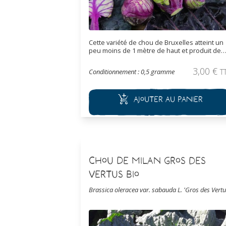
Cette variété de chou de Bruxelles atteint un
peu moins de 1 mètre de haut et produit de
belles pommes de couleur rouge-violet
profond. Le texture des pommes est dense e
3,00
€
Conditionnement : 0,5 gramme
T
ferme, avec une bonne saveur et aussi une
conservation de la couleur à la cuisson.
Ajouter au panier
Chou De Milan Gros des
Vertus Bio
Brassica oleracea var. sabauda L. 'Gros des Vertu