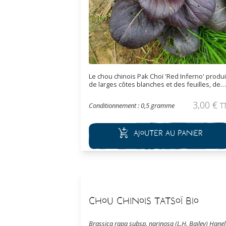
Le chou chinois Pak Choï 'Red Inferno' produi
de larges côtes blanches et des feuilles, de
couleur rouge avec des nervures légèrement
verte, en forme de cuillère poussant en
3,00
€
Conditionnement : 0,5 gramme
T
rosette. Se récoltant aussi bien en jeunes
pousses (crû en salade) qu'à maturité (sauté
au wok ou braisé, etc).
Ajouter au panier
Chou Chinois Tatsoï Bio
Brassica rapa subsp. narinosa (L.H. Bailey) Hanel