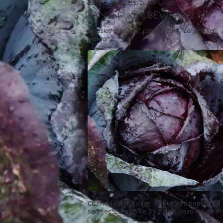
Chou Cabus Rouge
Langedijker Bewaar 2 Bio
Brassica oleracea f. rubra Peterm. 'Langedijker
Bewaar 2'
Ce chou cabus rouge produit des pommes
serrées, 2 à plus de 3 kg, d'un beau rouge
tirant vers le bordeaux. Ces pommes se