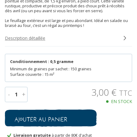
pointue et compacte, de 1,5 kg environ, à pied court. Cette variété
rustique, productive et précoce produit des choux prêt à récoltés
dès avril (ou un peu avant si vous les forcer en serre).
Le feuillage extérieur est large et peu abondant. Idéal en salade ou
braisé au four, c’est un régal au printemps !
Description détaillée
Conditionnement : 0,5 gramme
Minimum de graines par sachet : 150 graines
Surface couverte : 15 m²
3,00
€
TTC
-
+
1
EN STOCK
quantité
de
Chou
Ajouter au panier
Cabus
Pointu
Cœur
Livraison gratuite
à partir de 80€ d'achat