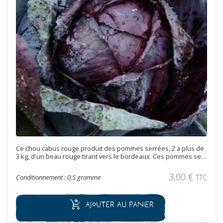
Ce chou cabus rouge produit des pommes serrées, 2 à plus de
3 kg, d'un beau rouge tirant vers le bordeaux. Ces pommes se
conservent bien dans un endroit frais. Variété tardive à récolte
automnale et hivernale.
3,00
€
Conditionnement : 0,5 gramme
TTC
Ajouter au panier