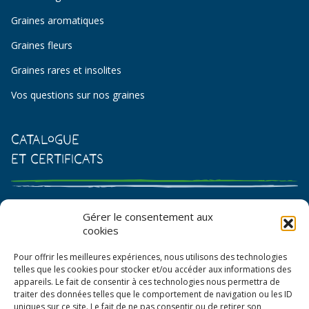
Graines aromatiques
Graines fleurs
Graines rares et insolites
Vos questions sur nos graines
Catalogue
et certificats
Catalogue de graines et semences
Gérer le consentement aux
cookies
Certificat AB
Pour offrir les meilleures expériences, nous utilisons des technologies
Bon de commande
telles que les cookies pour stocker et/ou accéder aux informations des
appareils. Le fait de consentir à ces technologies nous permettra de
traiter des données telles que le comportement de navigation ou les ID
uniques sur ce site. Le fait de ne pas consentir ou de retirer son