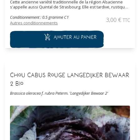
Cette ancienne variété traditionnelle de la région Alsacienne
s'appelle aussi Quintal de Strasbourg. Elle est tardive, rustique
et donne des grosses pommes aplaties et larges, jusqu'à 10 kg.
Cette variété est idéale pour la choucroute mais elle est aussi
Conditionnement : 0.5 gramme C1
3,00
€
TTC
utilisée de manière classique en cru ou juste braisé.
Autres conditionnements
Ajouter au panier
Chou Cabus Rouge Langedijker Bewaar
2 Bio
Brassica oleracea f. rubra Peterm. 'Langedijker Bewaar 2'