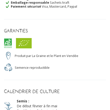
Emballage responsable
Sachets kraft
de
Paiement sécurisé
Visa, Mastercard, Paypal
Bœuf
des
Vertus
Bio
Garanties
Produit par La Graine et le Plant en Vendée
Semence reproductible
Calendrier de culture
Semis :
De début février à fin mai