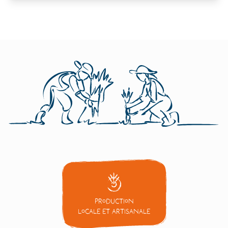
Production
locale et artisanale