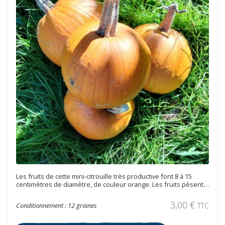
Les fruits de cette mini-citrouille très productive font 8 à 15
centimètres de diamètre, de couleur orange. Les fruits pèsent
500 à 900 grammes. Les fruits s’utilisent farcis ou sautés comme
des pomme de terre. Cette variété très productive est originaire
3,00
€
Conditionnement : 12 graines
TTC
des USA.