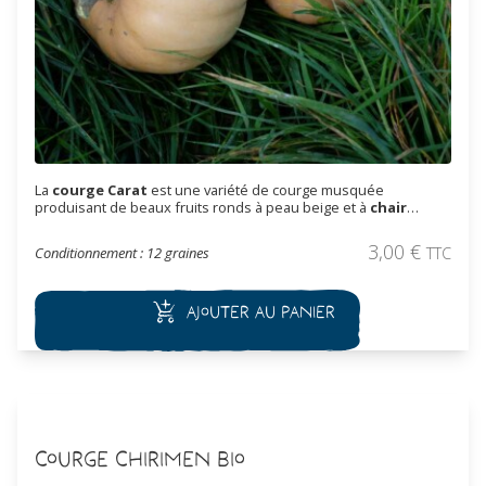
La
courge Carat
est une variété de courge musquée
produisant de beaux fruits ronds à peau beige et à
chair
orange, douce et savoureuse
. Vigoureuse et productive, elle
se cultive facilement et se conserve bien après récolte. Idéale
3,00
€
Conditionnement : 12 graines
TTC
pour soupes, purées et plats mijotés.
Ajouter au panier
Courge Chirimen Bio