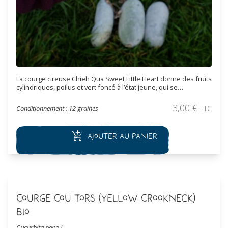
La courge cireuse Chieh Qua Sweet Little Heart donne des fruits
cylindriques, poilus et vert foncé à l’état jeune, qui se
recouvrent d’une pruine blanchâtre à reflets bleutés à maturité.
Semences reproductibles.
3,00
€
Conditionnement : 12 graines
TTC
Ajouter au panier
Courge Cou Tors (Yellow Crookneck)
Bio
Cucurbita pepo L.