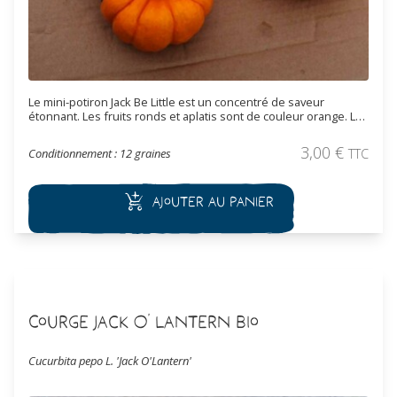
Le mini-potiron Jack Be Little est un concentré de saveur
étonnant. Les fruits ronds et aplatis sont de couleur orange. La
chair est légèrement farineuse, ferme, avec un goût de courge
et de marron. En plus, cette variété est très productive. Elle
3,00
€
Conditionnement : 12 graines
TTC
donne jusqu'à 15 fruits de 5 à 10 cm de diamètre par pied.
Ajouter au panier
Courge Jack O’ Lantern Bio
Cucurbita pepo L. 'Jack O'Lantern'