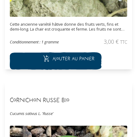
Cette ancienne variété hâtive donne des fruits verts, fins et
demi-long. La chair est croquante et ferme. Les fruits ne sont
pratiquement pas épineux. Il faut récolter les cornichons selon
votre convenance, lorsqu’ils ont atteint entre 5 et 9 centimètres.
3,00
€
Conditionnement : 1 gramme
TTC
Cette variété est bien adaptée pour faire des fruits au vinaigre
Ajouter au panier
Cornichon Russe Bio
Cucumis sativus L. 'Russe'