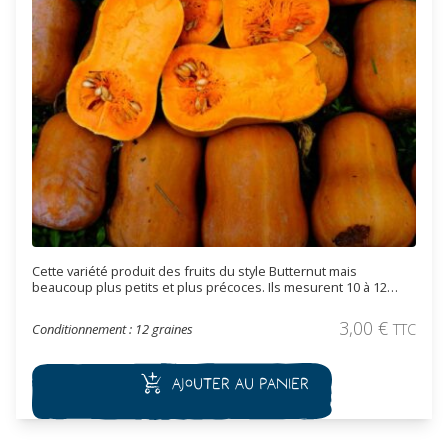
Cette variété produit des fruits du style Butternut mais
beaucoup plus petits et plus précoces. Ils mesurent 10 à 12
centimètres de longueur et font de 1 à 1,5 kg. L'épiderme est de
couleur ocre à maturité. La chair est très sucrée, douce et
3,00
€
Conditionnement : 12 graines
TTC
parfumée. Le rendement est élevé. Les fruits sont utilisés pour
faire des soupes, de la purée, de la confiture, râpé cru, gratin,
beignet, sauté, ratatouille.
Ajouter au panier