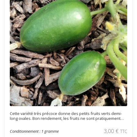
Cette variété très précoce donne des petits fruits verts demi-
long ovales. Bon rendement, les fruits ne sont pratiquement
pas épineux. Utilisé en Russie pour les conserves à l'aigre-
doux.
3,00
€
Conditionnement : 1 gramme
TTC