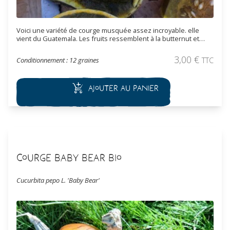
Voici une variété de courge musquée assez incroyable. elle
vient du Guatemala. Les fruits ressemblent à la butternut et
pèsent entre 1 et 2,5 kg, avec un épiderme vert clair à foncé et
portant des macules. En ouvrant les fruits, on découvre une
3,00
€
Conditionnement : 12 graines
TTC
chair verte assez foncée surprenante et qui à la cuisson prend
des teintes presque noires.
Ajouter au panier
Courge Baby Bear Bio
Cucurbita pepo L. 'Baby Bear'