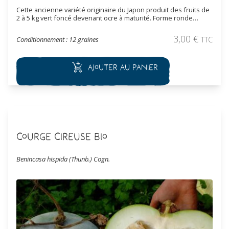
Cette ancienne variété originaire du Japon produit des fruits de
2 à 5 kg vert foncé devenant ocre à maturité. Forme ronde
fortement côtelé, concave au niveau du pédoncule, plate au
niveau de l'ombilic. La chair orange est très douce et
3,00
€
Conditionnement : 12 graines
TTC
savoureuse. Bonne conservation. Les fruits de cette courge
sont également très décoratifs.
Ajouter au panier
Courge Cireuse Bio
Benincasa hispida (Thunb.) Cogn.