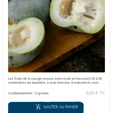
Les fruits de la courge cireuse sont ronds et mesurent 30 à 40
centimètres de diamètre, à chair blanche. À maturité ils sont
recouverts d’une pruine blanchâtre à reflets bleutés. Les fruits
se récoltent à complète maturité pour être consommés cuits, en
3,00
€
Conditionnement : 12 graines
TTC
soupe, en gratin, à l’aigre-doux. Ils se consomment aussi crus,
comme des concombre, lorsqu’ils sont jeunes. Très populaire
en Asie.
Ajouter au panier