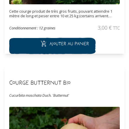
Cette courge produit de très gros fruits, pouvant atteindre 1
mètre de long et peser entre 10 et 25 kg (certains arrivent
jusqu'à 50 kg !). Les fruits sont de forme cylindrique avec un
léger rétrécissement au milieu. L'épiderme est de couleur verte
3,00
€
Conditionnement : 12 graines
TTC
puis ocre moucheté à maturité complète. La maturation est
tardive comme la plupart des cucurbita moschata. La chair
orange foncé est ferme et savoureuse.
Ajouter au panier
Courge Butternut Bio
Cucurbita moschata Duch. 'Butternut'