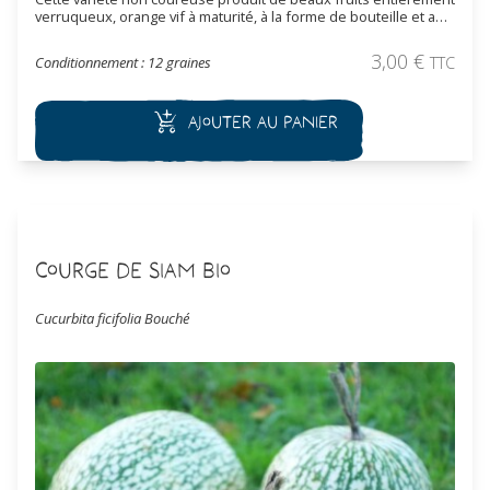
verruqueux, orange vif à maturité, à la forme de bouteille et au
"cou" incurvé. A cuisiner comme une courgette, la chair jaune
très fine peut se manger cru. Il est préférable de récolter les
3,00
€
Conditionnement : 12 graines
TTC
fruits jeunes. A maturité, la conservation est bonne et la courge
peut servir de décoration.
Ajouter au panier
Courge de Siam Bio
Cucurbita ficifolia Bouché