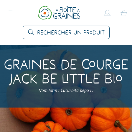
Rechercher un produit
Graines de Courge
Jack Be Little Bio
Nom latin : Cucurbita pepo L.
Accueil
>
Produits
>
Graines Légumes
>
Courges
>
Courge Jack Be Little Bio