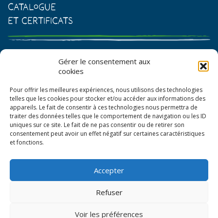
Catalogue
et certificats
Catalogue de graines et semences
Gérer le consentement aux
cookies
Certificat AB
Pour offrir les meilleures expériences, nous utilisons des technologies
Bon de commande
telles que les cookies pour stocker et/ou accéder aux informations des
appareils. Le fait de consentir à ces technologies nous permettra de
traiter des données telles que le comportement de navigation ou les ID
uniques sur ce site. Le fait de ne pas consentir ou de retirer son
consentement peut avoir un effet négatif sur certaines caractéristiques
et fonctions.
Accepter
© La Boîte à Graines 2026
Refuser
Politique de confidentialité
Voir les préférences
Mentions légales