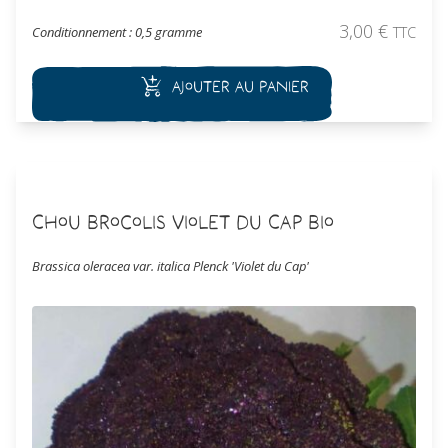
rustique est plus tendre que les autres choux de Milan. D'un
saveur très douce, ses grandes feuilles légèrement cloquées
3,00
€
Conditionnement : 0,5 gramme
TTC
sont idéal pour réaliser des choux farcis. Récolte hivernale.
Ajouter au panier
Chou Brocolis Violet du Cap Bio
Brassica oleracea var. italica Plenck 'Violet du Cap'