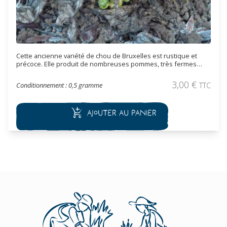
Cette ancienne variété de chou de Bruxelles est rustique et
précoce. Elle produit de nombreuses pommes, très fermes
avec une bonne saveur (le côté sucré s'accentuant avec le
froid), qui se forment sur la tige de manière régulière. La récolte
3,00
€
Conditionnement : 0,5 gramme
TTC
se fait en automne et tout hiver. Les petites pommes sont
consommées cuites, sautées, en gratin ou en velouté.
Ajouter au panier