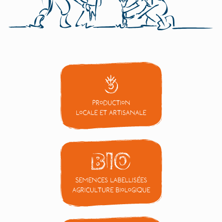
Production
locale et artisanale
Semences labellisées
Agriculture Biologique