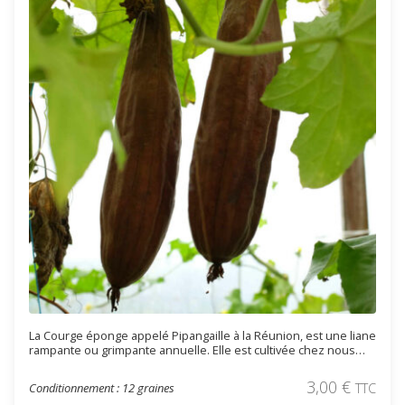
La Courge éponge appelé Pipangaille à la Réunion, est une liane
rampante ou grimpante annuelle. Elle est cultivée chez nous
majoritairement pour ses fruits qui une fois séchés servent
d'éponge. En Asie, d'où la plante est originaire, les fruits se
3,00
€
Conditionnement : 12 graines
TTC
consomment jeunes souvent sautés au wok. Ils se récoltent