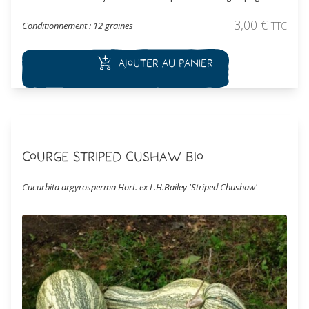
produit 2 à 5 fruits en moyenne. Les fruits sont utilisés en
cuisine. A la cuisson, la chair du fruit donne de longs filaments
3,00
€
Conditionnement : 12 graines
TTC
fermes, légèrement sucrés et peu parfumés comme les pâtes
italiennes. La chair est peu calorique.
Ajouter au panier
Courge Striped Cushaw Bio
Cucurbita argyrosperma Hort. ex L.H.Bailey 'Striped Chushaw'