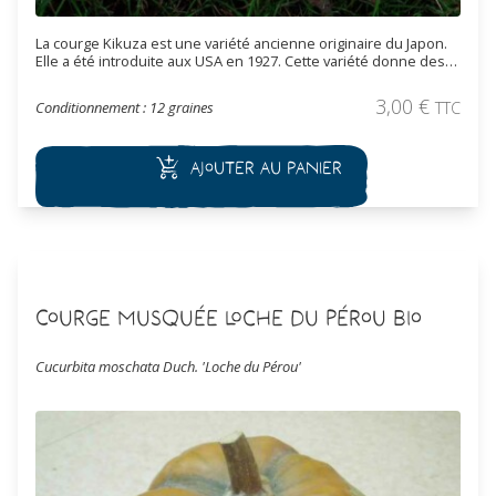
La courge Kikuza est une variété ancienne originaire du Japon.
Elle a été introduite aux USA en 1927. Cette variété donne des
fruits fortement côtelés, jusqu'à 2 kg, de couleur ocre à
maturité. La chair, jaune-orangé, est excellente avec une saveur
3,00
€
Conditionnement : 12 graines
TTC
douce et fruitée au goût de noisette.
Ajouter au panier
Courge musquée Loche du Pérou Bio
Cucurbita moschata Duch. 'Loche du Pérou'