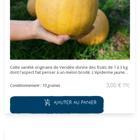
Cette variété originaire de Vendée donne des fruits de 1 à 3 kg
dont l'aspect fait penser à un melon brodé. L'épiderme jaune
est recouvert de nombreuses craquelures liégeuses. La chair
est jaune foncé à orange, très sucrée. La Melonette de Vendée
3,00
€
Conditionnement : 10 graines
TTC
est utilisée pour faire des soupes, des gâteaux ou des
confitures.
Ajouter au panier