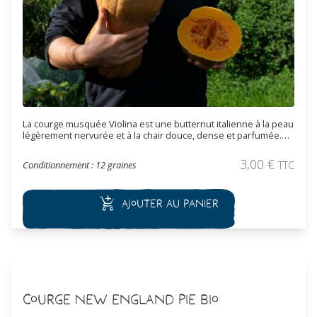
La courge musquée Violina est une
butternut
italienne à la peau
légèrement nervurée et à la chair douce, dense et parfumée.
Facile à cultiver, elle offre un excellent rendement et se
conserve tout l’hiver. Parfaite pour les soupes, purées et plats
3,00
€
Conditionnement : 12 graines
TTC
rôtis. Variété reproductible.
Ajouter au panier
Courge New England Pie Bio