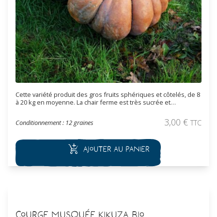
Cette variété produit des gros fruits sphériques et côtelés, de 8
à 20 kg en moyenne. La chair ferme est très sucrée et
parfumée. Les fruits peuvent être ramassés vert, vers fin
septembre et finir de murir sans problème à l’intérieur et sans
3,00
€
Conditionnement : 12 graines
TTC
perte de qualité. Les fruits se conservent très bien.
Ajouter au panier
Courge Musquée Kikuza Bio