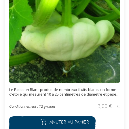
Le Patisson Blanc produit de nombreux fruits blancs en forme
d’étoile qui mesurent 10 à 25 centimètres de diamètre et pèsent
de 1 à 2 kg. La chair blanche est épaisse et ferme. Elle est
légèrement farineuse et peu sucrée.
3,00
€
Conditionnement : 12 graines
TTC
Ajouter au panier