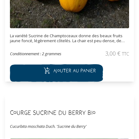
La variété Sucrine de Champtoceaux donne des beaux fruits
jaune foncé, légèrement côtelés. La chair est peu dense, de
couleur jaune ou orange. Bonne productivité et excellente
conservation des fruits. Elle se consomme surtout gratinée au
3,00
€
Conditionnement : 2 grammes
TTC
four.
Ajouter au panier
Courge Sucrine du Berry Bio
Cucurbita moschata Duch. 'Sucrine du Berry'