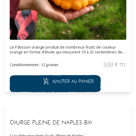
Le Pâtisson orange produit de nombreux fruits de couleur
orange en forme d’étoile qui mesurent 10 à 25 centimètres de
diamètre et pèsent de 1 à 2 kg. La chair orange est épaisse et
ferme. Elle est légèrement farineuse et peu sucrée.
3,00
€
Conditionnement : 12 graines
TTC
Ajouter au panier
Courge Pleine de Naples Bio
Cucurbita moschata Duch. 'Pleine de Naples'