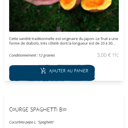
Cette variété traditionnelle est originaire du Japon. Le fruit a une
forme de diabolo, très côtelé dont la longueur est de 20 à 30
centimètres avec un poids de 1 à 3 kg. L'épiderme est dur,
verruqueux, de couleur ocre à maturité complète. La chair est
3,00
€
Conditionnement : 12 graines
TTC
orange avec un goût fin, doux et sucré. La variété est tardive.
Ajouter au panier
Courge Spaghetti Bio
Cucurbita pepo L. 'Spaghetti'