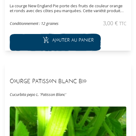
La courge New England Pie porte des fruits de couleur orange
et ronds avec des côtes peu marquées. Cette variété produit
entre 6 à 12 fruits par pieds qui pèsent entre 2 à 4 kg chacun.
De bonne qualité gustative sa chair est ferme et peu épaisse.
3,00
€
Conditionnement : 12 graines
TTC
Elle est très utilisée pour faire des tartes à la courge.
Ajouter au panier
Courge Patisson Blanc Bio
Cucurbita pepo L. 'Patisson Blanc'