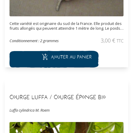
Cette variété est originaire du sud de la France. Elle produit des
fruits allongés qui peuvent atteindre 1 mètre de long. Le poids
peut varier entre 3 et 10 kg. La chair ferme, de couleur orange, a
un goût musqué et sucré. L’épiderme, d’abord vert, vire à l’ocre
3,00
€
Conditionnement : 2 grammes
TTC
à maturité. Ils sont utilisés pour faire des soupes, de la purée et
des gâteaux. Les jeunes fruits sont vendus sur les marchés
avec la fleur pour être consommés comme des courgettes.
Ajouter au panier
Courge Luffa / Courge éponge Bio
Luffa cylindrica M. Roem