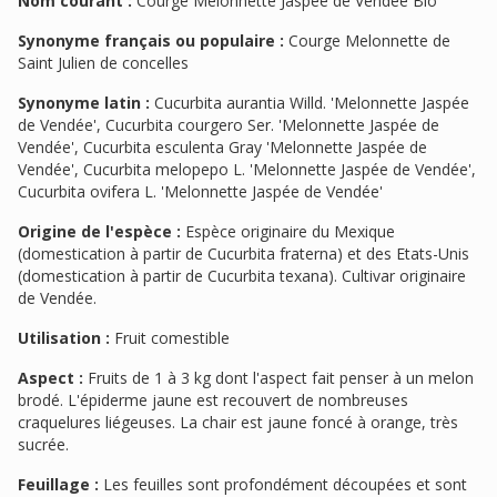
Nom courant :
Courge Melonnette Jaspée de Vendée Bio
Synonyme français ou populaire :
Courge Melonnette de
Saint Julien de concelles
Synonyme latin :
Cucurbita aurantia Willd. 'Melonnette Jaspée
de Vendée', Cucurbita courgero Ser. 'Melonnette Jaspée de
Vendée', Cucurbita esculenta Gray 'Melonnette Jaspée de
Vendée', Cucurbita melopepo L. 'Melonnette Jaspée de Vendée',
Cucurbita ovifera L. 'Melonnette Jaspée de Vendée'
Origine de l'espèce :
Espèce originaire du Mexique
(domestication à partir de Cucurbita fraterna) et des Etats-Unis
(domestication à partir de Cucurbita texana). Cultivar originaire
de Vendée.
Utilisation :
Fruit comestible
Aspect :
Fruits de 1 à 3 kg dont l'aspect fait penser à un melon
brodé. L'épiderme jaune est recouvert de nombreuses
craquelures liégeuses. La chair est jaune foncé à orange, très
sucrée.
Feuillage :
Les feuilles sont profondément découpées et sont