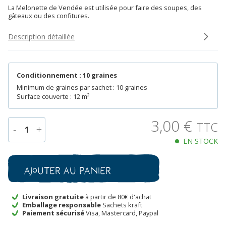
La Melonette de Vendée est utilisée pour faire des soupes, des
gâteaux ou des confitures.
Description détaillée
Conditionnement : 10 graines
Minimum de graines par sachet : 10 graines
Surface couverte : 12 m²
3,00
€
TTC
-
+
1
EN STOCK
quantité
de
Courge
Ajouter au panier
Melonnette
Jaspée
de
Livraison gratuite
à partir de 80€ d'achat
Emballage responsable
Sachets kraft
Vendée
Paiement sécurisé
Visa, Mastercard, Paypal
Bio