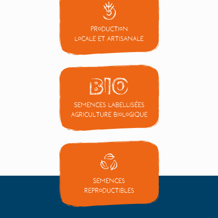
Production
locale et artisanale
Semences labellisées
Agriculture Biologique
Semences
reproductibles