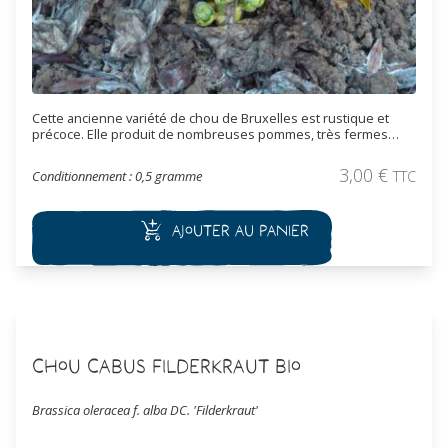
Cette ancienne variété de chou de Bruxelles est rustique et
précoce. Elle produit de nombreuses pommes, très fermes
avec une bonne saveur (le côté sucré s'accentuant avec le
froid), qui se forment sur la tige de manière régulière. La récolte
3,00
€
Conditionnement : 0,5 gramme
TTC
se fait en automne et tout hiver. Les petites pommes sont
consommées cuites, sautées, en gratin ou en velouté.
Ajouter au panier
Chou Cabus Filderkraut Bio
Brassica oleracea f. alba DC. 'Filderkraut'