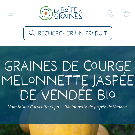
Rechercher un produit
Graines de Courge
Melonnette Jaspée
de Vendée Bio
Nom latin : Cucurbita pepo L. 'Melonnette de Jaspée de Vendée'
Accueil
>
Produits
>
Graines Légumes
>
Courges
>