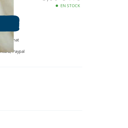
EN STOCK
80€ d'achat
s kraft
rcard, Paypal