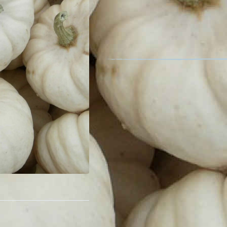
Nom latin : Cucurbita pepo L. 'Baby 
Fruit comestible
Les fruits de cette mini-citrouille f
couleur blanche. Les fruits s’utilisent
Cette variété très productive est or
Description détaillée
Conditionnement : 12 graines
Minimum de graines par sachet : 12
Surface couverte : 14 m²
-
+
1