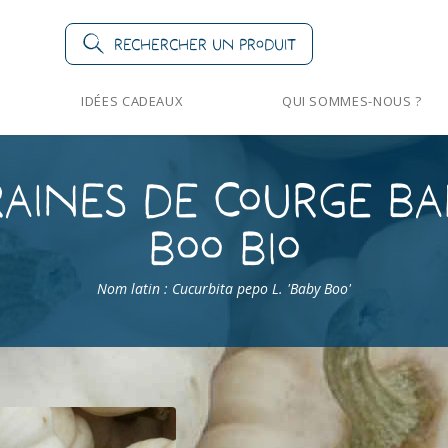
Rechercher un produit
IDÉES CADEAUX
QUI SOMMES-NOUS ?
aines de Courge B
Boo Bio
Nom latin : Cucurbita pepo L. 'Baby Boo'
>
Courges
>
Courge Baby Boo Bio
Courge Baby Boo