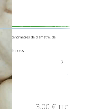
Boo'
ont 5 à 8 centimètres de diamètre, de
 farcis.
iginaire des USA.
 graines
3,00
€
TTC