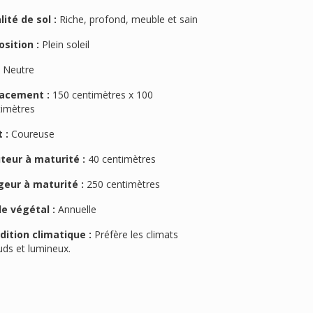
lité de sol :
Riche, profond, meuble et sain
osition :
Plein soleil
:
Neutre
acement :
150 centimètres x 100
timètres
 :
Coureuse
teur à maturité :
40 centimètres
geur à maturité :
250 centimètres
le végétal :
Annuelle
dition climatique :
Préfère les climats
uds et lumineux.