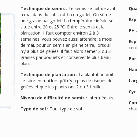
Technique de semis :
Le semis se fait de avril
Qua
à mai dans du substrat fin en godet. On sème
Exp
une graine par godet. La température idéale se
situe entre 20 et 25 °C. Entre le semis et la
PH 
plantation, il faut compter environ 2 à 3
semaines. Vous pouvez aussi attendre le mois
Esp
de mai, pour un semis en pleine terre, lorsqu’il
cen
n’y a plus de gelées. Il faut alors semer 2 ou 3
graines par poquets et conserver le plus beau
Port
plant.
Hau
Technique de plantation :
La plantation doit
se faire en mai lorsqu’il n’y a plus de risques de
Lar
gelées et que les plants ont 2 ou 3 feuilles.
Cyc
Niveau de difficulté de semis :
Intermédiaire
Con
Type de sol :
Tout type de sol
cha