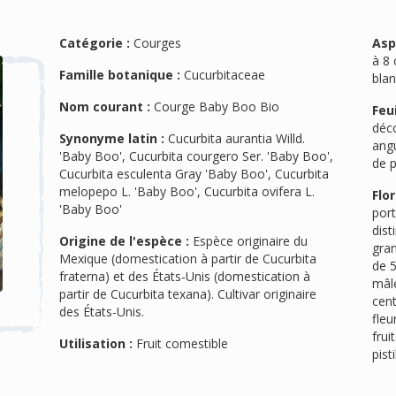
Catégorie :
Courges
Asp
à 8 
Famille botanique :
Cucurbitaceae
blan
Nom courant :
Courge Baby Boo Bio
Feui
déc
Synonyme latin :
Cucurbita aurantia Willd.
angu
'Baby Boo', Cucurbita courgero Ser. 'Baby Boo',
de p
Cucurbita esculenta Gray 'Baby Boo', Cucurbita
melopepo L. 'Baby Boo', Cucurbita ovifera L.
Flor
'Baby Boo'
port
dist
Origine de l'espèce :
Espèce originaire du
gran
Mexique (domestication à partir de Cucurbita
de 5
fraterna) et des États-Unis (domestication à
mâle
partir de Cucurbita texana). Cultivar originaire
cent
des États-Unis.
fleu
frui
Utilisation :
Fruit comestible
pisti