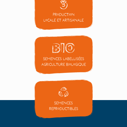
Production
locale et artisanale
Semences labellisées
Agriculture Biologique
Semences
reproductibles