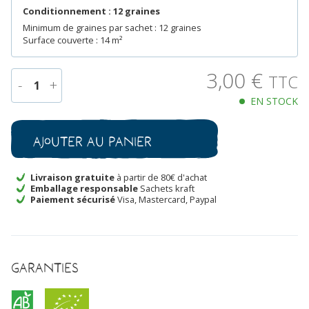
Conditionnement : 12 graines
Minimum de graines par sachet : 12 graines
Surface couverte : 14 m²
3,00
€
TTC
-
+
1
EN STOCK
quantité
de
Courge
Ajouter au panier
Lemon
Bio
Livraison gratuite
à partir de 80€ d'achat
Emballage responsable
Sachets kraft
Paiement sécurisé
Visa, Mastercard, Paypal
Garanties