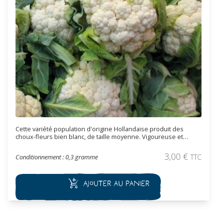
Cette variété population d'origine Hollandaise produit des
choux-fleurs bien blanc, de taille moyenne. Vigoureuse et
précoce, la récolte se fait à l'automne et à l'hiver (entre 120 à
130 jours après plantation). Elle se conserve très bien après
3,00
€
Conditionnement : 0,3 gramme
TTC
récolte surtout si on lui laisse quelques feuilles à la base.
Ajouter au panier