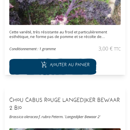
Cette variété, très résistante au froid et particulièrement
esthétique, ne forme pas de pomme et se récolte de
septembre à mars. Les feuilles frisées de couleur vert foncées
veinées de rouge puis complètement violettes lorsque les
3,00
€
Conditionnement : 1 gramme
TTC
températures chutent. Les feuilles, récoltées après le gel, sont
tendres, sucrées et se consomment au fur et à mesure des
besoins en les coupant à partir du bas de la tige. Les feuilles se
Ajouter au panier
consomment crues ou simplement cuitent à la poêle, dans des
potages, déshydratées, en chips.
Chou Cabus Rouge Langedijker Bewaar
2 Bio
Brassica oleracea f. rubra Peterm. 'Langedijker Bewaar 2'