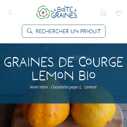
Rechercher un produit
Graines de Courge
Lemon Bio
Nom latin : Cucurbita pepo L. 'Lemon'
Accueil
>
Produits
>
Graines Légumes
>
Courges
>
Courge Lemon Bio