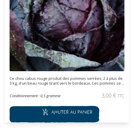
Ce chou cabus rouge produit des pommes serrées, 2 à plus de
3 kg, d'un beau rouge tirant vers le bordeaux. Ces pommes se
conservent bien dans un endroit frais. Variété tardive à récolte
automnale et hivernale.
3,00
€
Conditionnement : 0,5 gramme
TTC
Ajouter au panier