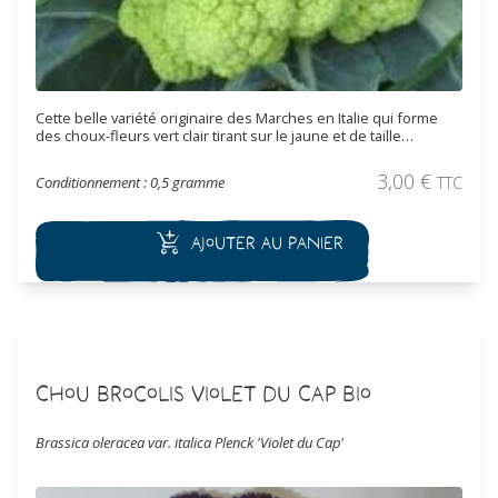
Cette belle variété originaire des Marches en Italie qui forme
des choux-fleurs vert clair tirant sur le jaune et de taille
moyenne. Ce cultivar est très apprécié pour son grain fin et sa
couleur doré. Les chou-fleur de 700 g à plus d'1 kg se récoltent
3,00
€
Conditionnement : 0,5 gramme
TTC
en automne et début d'hiver. Se conserve très bien après
récolte surtout si on lui laisse quelques feuilles à la base.
Ajouter au panier
Chou Brocolis Violet du Cap Bio
Brassica oleracea var. italica Plenck 'Violet du Cap'