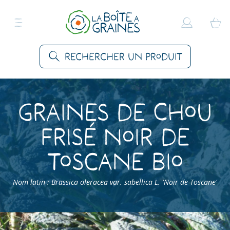
Rechercher un produit
Graines de Chou
Frisé Noir de
Toscane Bio
Nom latin : Brassica oleracea var. sabellica L. 'Noir de Toscane'
Accueil
>
Produits
>
Graines Légumes
>
Choux
>
Chou