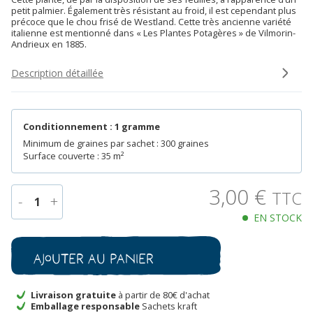
petit palmier. Également très résistant au froid, il est cependant plus
précoce que le chou frisé de Westland. Cette très ancienne variété
italienne est mentionné dans « Les Plantes Potagères » de Vilmorin-
Andrieux en 1885.
Description détaillée
Conditionnement : 1 gramme
Minimum de graines par sachet : 300 graines
Surface couverte : 35 m²
3,00
€
TTC
-
+
1
EN STOCK
quantité
de
Chou
Ajouter au panier
Frisé
Noir
de
Livraison gratuite
à partir de 80€ d'achat
Emballage responsable
Sachets kraft
Toscane