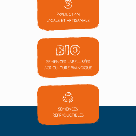
Production
locale et artisanale
Semences labellisées
Agriculture Biologique
Semences
reproductibles