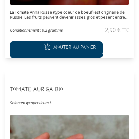
La Tomate Anna Russe (type coeur de boeuf) est originaire de
Russie. Les fruits peuvent devenir assez gros et pèsent entre
120 et 400 grammes. Ils sont de couleur rose pâle avec des
épaules vertes, variables, cordiformes. La chair est charnue,
2,90
€
Conditionnement : 0.2 gramme
TTC
douce et juteuse.
Ajouter au panier
Tomate Auriga Bio
Solanum lycopersicum L.