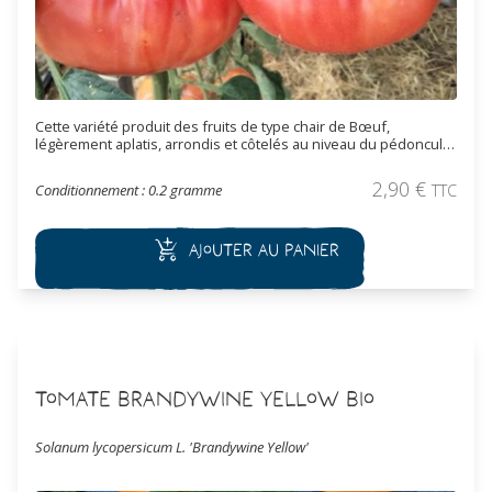
Cette variété produit des fruits de type chair de Bœuf,
légèrement aplatis, arrondis et côtelés au niveau du pédoncule.
Ils pèsent entre 150 à 250 grammes. Ils sont de couleur rose
écarlate. La chair est pleine et juteuse avec un goût très
2,90
€
Conditionnement : 0.2 gramme
TTC
parfumé. Cette variété très ancienne a été introduite en 1889.
Elle est originaire de l'Ohio aux États-Unis où elle était cultivée
par la communauté Amish. Variété mi-tardive.
Ajouter au panier
Tomate Brandywine Yellow Bio
Solanum lycopersicum L. 'Brandywine Yellow'