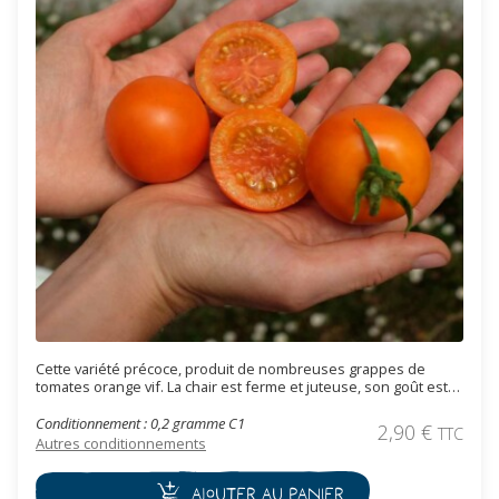
Cette variété précoce, produit de nombreuses grappes de
tomates orange vif. La chair est ferme et juteuse, son goût est
riche et sucré. Teneur élevée en carotène. Grâce à sa peau
relativement épaisse, elle résiste très bien à l'éclatement et à la
Conditionnement : 0,2 gramme C1
2,90
€
TTC
conservation après récolte. Cette variété est adaptée au climat
Autres conditionnements
frais.
Ajouter au panier