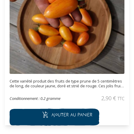
Cette variété produit des fruits de type prune de 5 centimètres
de long, de couleur jaune, doré et strié de rouge. Ces jolis fruits
de 15 à 30 grammes résistent à l'éclatement. Très vigoureuse,
elle est bien adaptée au région du nord à climat frais. Son gout
2,90
€
Conditionnement : 0.2 gramme
TTC
frais et fruité est très apprécié (régulièrement bien notée dans
les Tomatofest).
Ajouter au panier