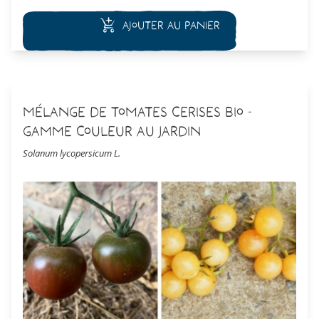
de Berne
(jaune),
Opalka
(rouge allongé),
Noire de Crimée
(Noire).
Ajouter au panier
Mélange de Tomates Cerises Bio -
Gamme Couleur au Jardin
Solanum lycopersicum L.