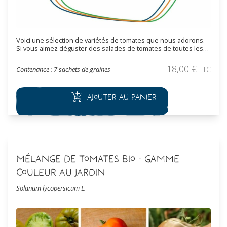
Voici une sélection de variétés de tomates que nous adorons.
Si vous aimez déguster des salades de tomates de toutes les
couleurs avec des goûts diversifiés alors cet assortiment est
fait pour vous. Cet assortiment de 7 sachets contient des
18,00
€
Contenance : 7 sachets de graines
TTC
graines cultivées en Agriculture Biologique :
Tomate Green
Zebra Bio
Tomate Cœur de Bœuf de Jérusalem Bio
Tomate
Opalka Bio
Tomate Lilian's Yellow Heirloom Bio
Tomate Rose de
Ajouter au panier
Berne Bio
Tomate Kaki Coing Bio
Tomate Prune Noire Bio
Une
idée de cadeau éco-responsable : des semences
reproductibles pour ceux qui veulent cultiver toutes les
couleurs de tomates !
Mélange de Tomates Bio - Gamme
Couleur au Jardin
Solanum lycopersicum L.