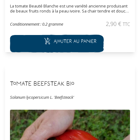
La tomate Beauté Blanche est une variété ancienne produisant
de beaux fruits ronds à la peau ivoire. Sa chair tendre et douce,
légèrement sucrée, en fait une tomate originale et savoureuse,
parfaite en salade. Plante vigoureuse et productive, idéale pour
2,90
€
Conditionnement : 0.2 gramme
TTC
les jardiniers amateurs comme confirmés.
Ajouter au panier
Tomate Beefsteak Bio
Solanum lycopersicum L. 'Beefsteack'