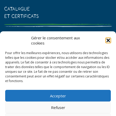
Catalogue
et certificats
Catalogue de graines et semences
Gérer le consentement aux
cookies
Certificat AB
Pour offrir les meilleures expériences, nous utilisons des technologies
Bon de commande
telles que les cookies pour stocker et/ou accéder aux informations des
appareils. Le fait de consentir à ces technologies nous permettra de
traiter des données telles que le comportement de navigation ou les ID
uniques sur ce site. Le fait de ne pas consentir ou de retirer son
consentement peut avoir un effet négatif sur certaines caractéristiques
et fonctions.
Accepter
© La Boîte à Graines 2026
Refuser
Politique de confidentialité