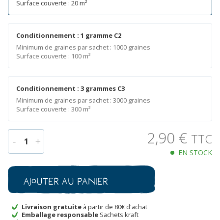
Surface couverte : 20 m²
Conditionnement : 1 gramme C2
Minimum de graines par sachet : 1000 graines
Surface couverte : 100 m²
Conditionnement : 3 grammes C3
Minimum de graines par sachet : 3000 graines
Surface couverte : 300 m²
2,90
€
TTC
-
+
1
EN STOCK
quantité
de
Tomate
Ajouter au panier
Champagne
Bio
Livraison gratuite
à partir de 80€ d'achat
Emballage responsable
Sachets kraft