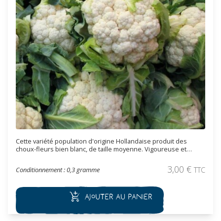
Cette variété population d'origine Hollandaise produit des
choux-fleurs bien blanc, de taille moyenne. Vigoureuse et
précoce, la récolte se fait à l'automne et à l'hiver (entre 120 à
130 jours après plantation). Elle se conserve très bien après
3,00
€
Conditionnement : 0,3 gramme
TTC
récolte surtout si on lui laisse quelques feuilles à la base.
Ajouter au panier