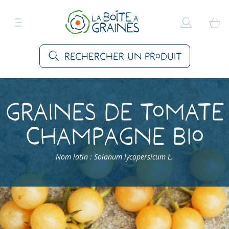
Rechercher un produit
Graines de Tomate
Champagne Bio
Nom latin : Solanum lycopersicum L.
Accueil
>
Produits
>
Graines Légumes
>
Tomates
>
Tomate Champagne Bio