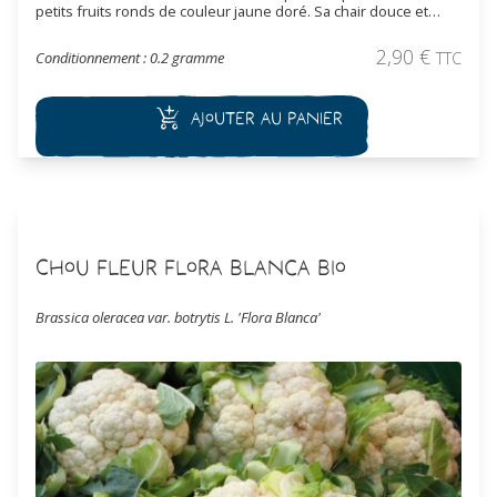
petits fruits ronds de couleur jaune doré. Sa chair douce et
sucrée est parfaite pour les salades et les apéritifs. Plante
compacte et productive, elle convient très bien à la culture en
2,90
€
Conditionnement : 0.2 gramme
TTC
pot comme en pleine terre.
Ajouter au panier
Chou Fleur Flora Blanca Bio
Brassica oleracea var. botrytis L. 'Flora Blanca'