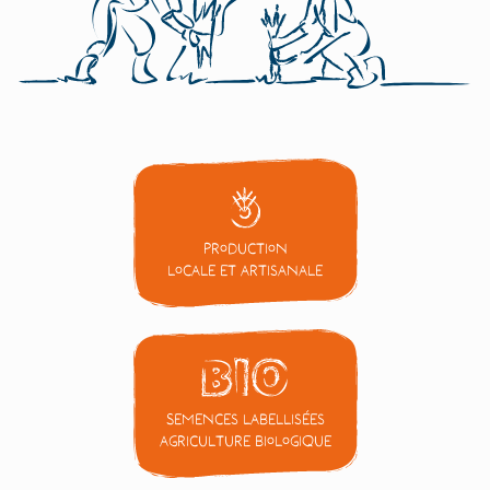
Production
locale et artisanale
Semences labellisées
Agriculture Biologique