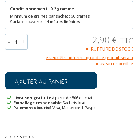
Conditionnement : 0.2 gramme
Minimum de graines par sachet : 60 graines
Surface couverte : 14 mètres linéaires
2,90
€
TTC
-
+
1
RUPTURE DE STOCK
quantité
Je veux être informé quand ce produit sera à
de
nouveau disponible
Tomate
Belle
de
Ajouter au panier
Coeur
Bio
Livraison gratuite
à partir de 80€ d'achat
Emballage responsable
Sachets kraft
Paiement sécurisé
Visa, Mastercard, Paypal