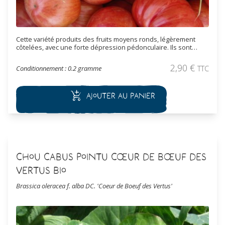
Cette variété produits des fruits moyens ronds, légèrement
côtelées, avec une forte dépression pédonculaire. Ils sont
bigarrés de couleur rouge zébrée de orange. La chair est ferme
à la saveur parfumée et agréable. Tendance au fendillement.
2,90
€
Conditionnement : 0.2 gramme
TTC
Variété tardive.
Ajouter au panier
Chou Cabus Pointu Cœur de Bœuf des
Vertus Bio
Brassica oleracea f. alba DC. 'Coeur de Boeuf des Vertus'