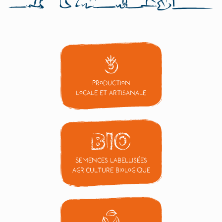
Production
locale et artisanale
Semences labellisées
Agriculture Biologique