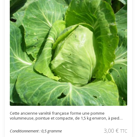
Cette ancienne variété française forme une pomme
volumineuse, pointue et compacte, de 1,5 kg environ, à pied
court. Cette variété rustique, productive et précoce produit des
choux prêt à récoltés dès avril (ou un peu avant si vous les
3,00
€
Conditionnement : 0,5 gramme
TTC
forcer en serre). Le feuillage extérieur est large et peu