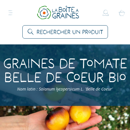
Rechercher un produit
Graines de Tomate
Belle de Coeur Bio
Nom latin : Solanum lycopersicum L. 'Belle de Coeur'
Accueil
>
Produits
>
Graines Légumes
>
Tomates
>
Tomate Belle de Coeur Bio