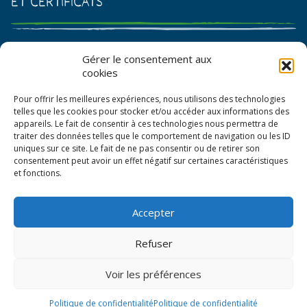
et certificats
Catalogue de graines et semences
Gérer le consentement aux
cookies
Certificat AB
Pour offrir les meilleures expériences, nous utilisons des technologies
Bon de commande
telles que les cookies pour stocker et/ou accéder aux informations des
appareils. Le fait de consentir à ces technologies nous permettra de
traiter des données telles que le comportement de navigation ou les ID
uniques sur ce site. Le fait de ne pas consentir ou de retirer son
consentement peut avoir un effet négatif sur certaines caractéristiques
et fonctions.
Accepter
© La Boîte à Graines 2026
Refuser
Politique de confidentialité
Voir les préférences
Mentions légales
CGV
Politique de confidentialité
Politique de confidentialité