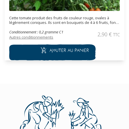
Cette tomate produit des fruits de couleur rouge, ovales à
légèrement coniques. Ils sont en bouquets de 4 à 6 fruits, font
de 4 à 5 cm de diamètre et pèsent de 50 à 100 g. La chair est
dense et ferme. La saveur est acidulée à sucrée, douce. On
Conditionnement : 0,2 gramme C1
2,90
€
TTC
peut l’utiliser en salade, en sauce tomate ou en coulis.
Autres conditionnements
Ajouter au panier