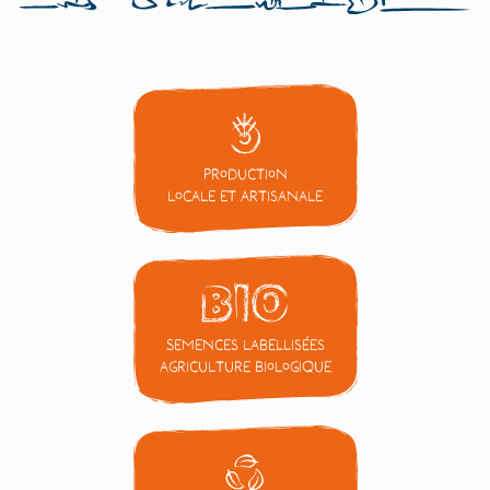
Production
locale et artisanale
Semences labellisées
Agriculture Biologique