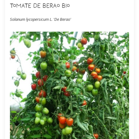
Tomate De Berao Bio
Solanum lycopersicum L. 'De Berao'