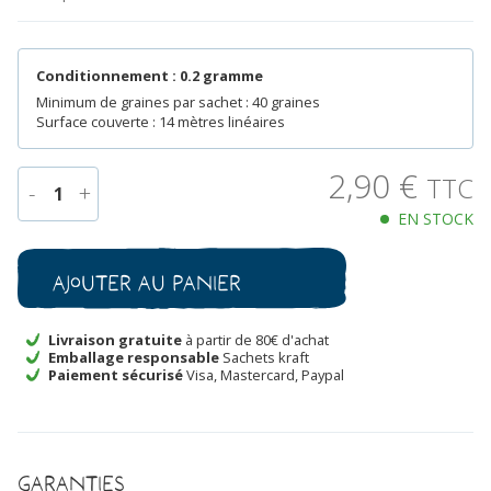
Conditionnement : 0.2 gramme
Minimum de graines par sachet : 40 graines
Surface couverte : 14 mètres linéaires
2,90
€
TTC
-
+
1
EN STOCK
quantité
de
Tomate
Ajouter au panier
Petite
Coeur
de
Livraison gratuite
à partir de 80€ d'achat
Emballage responsable
Sachets kraft
Boeuf
Paiement sécurisé
Visa, Mastercard, Paypal
Bio
Garanties