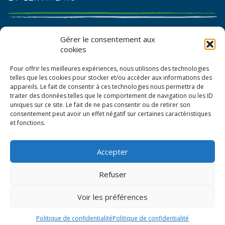
Catalogue de graines et semences
Gérer le consentement aux
cookies
Certificat AB
Pour offrir les meilleures expériences, nous utilisons des technologies
Bon de commande
telles que les cookies pour stocker et/ou accéder aux informations des
appareils. Le fait de consentir à ces technologies nous permettra de
traiter des données telles que le comportement de navigation ou les ID
uniques sur ce site. Le fait de ne pas consentir ou de retirer son
consentement peut avoir un effet négatif sur certaines caractéristiques
et fonctions.
Accepter
© La Boîte à Graines 2026
Refuser
Politique de confidentialité
Voir les préférences
Mentions légales
CGV
Politique de confidentialité
Politique de confidentialité