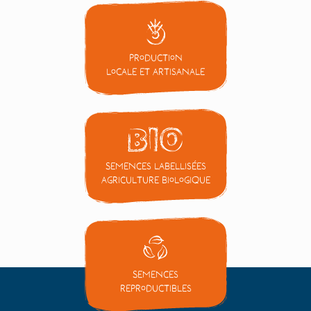
Production
locale et artisanale
Semences labellisées
Agriculture Biologique
Semences
reproductibles