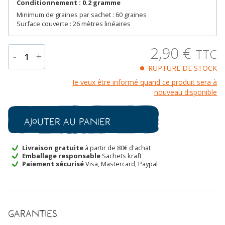
Conditionnement : 0.2 gramme
Minimum de graines par sachet : 60 graines
Surface couverte : 26 mètres linéaires
2,90
€
TTC
-
+
1
RUPTURE DE STOCK
quantité
Je veux être informé quand ce produit sera à
de
nouveau disponible
Tomate
Cerise
bio
Ajouter au panier
Livraison gratuite
à partir de 80€ d'achat
Emballage responsable
Sachets kraft
Paiement sécurisé
Visa, Mastercard, Paypal
Garanties