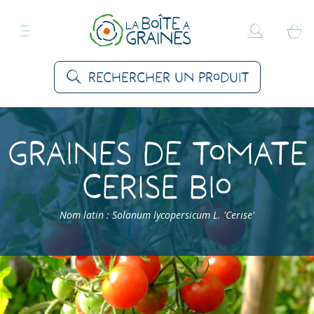
Rechercher un produit
Graines de Tomate
Cerise bio
Nom latin : Solanum lycopersicum L. 'Cerise'
Accueil
>
Produits
>
Graines Légumes
>
Tomates
>
Tomate Cerise bio