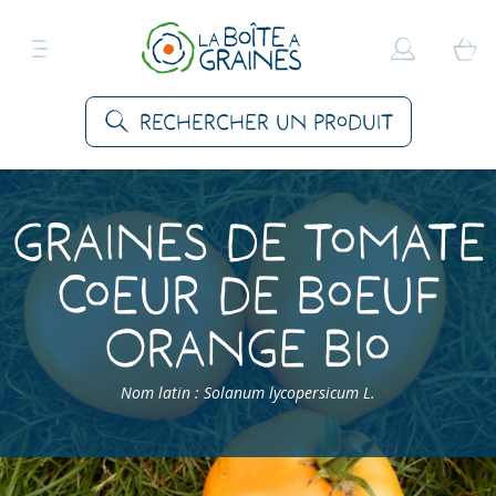
Rechercher un produit
Graines de Tomate
Coeur de Boeuf
Orange Bio
Nom latin : Solanum lycopersicum L.
Accueil
>
Produits
>
Graines Légumes
>
Tomates
>