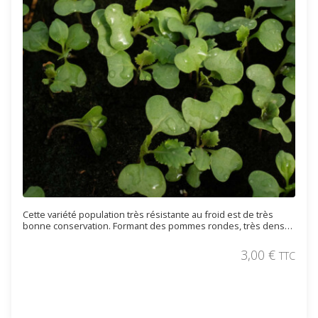
Cette variété population très résistante au froid est de très
bonne conservation. Formant des pommes rondes, très denses
et au feuillage légèrement violacé (la couleur s'accentue avec le
froid). L’intérieur de la pomme est jaune clair, tendre et sucré.
3,00
€
TTC
Pour récolte hivernale.
Commander