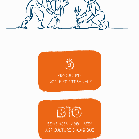
Production
locale et artisanale
Semences labellisées
Agriculture Biologique