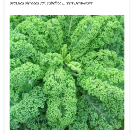
Brassica oleracea var. sabellica L. 'Vert Demi-Nain'