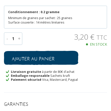
Conditionnement : 0.2 gramme
Minimum de graines par sachet : 25 graines
Surface couverte : 14 mètres linéaires
3,20
€
TTC
-
+
1
EN STOCK
quantité
de
Tomate
Ajouter au panier
Coeur
de
Boeuf
Livraison gratuite
à partir de 80€ d'achat
Emballage responsable
Sachets kraft
Orange
Paiement sécurisé
Visa, Mastercard, Paypal
Bio
Garanties