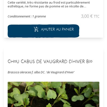
Cette variété, très résistante au froid est particulièrement
esthétique, ne forme pas de pomme et se récolte de
septembre à mars. Les feuilles frisées de couleur verte sont
tendres et se consomment au fur et à mesure des besoins en
3,00
€
Conditionnement : 1 gramme
TTC
les coupant à partir du bas de la tige. Les feuilles, récoltées
après le gel, sont tendres, sucrées et se consomment au fur et
à mesure des besoins en les coupant à partir du bas de la tige.
Ajouter au panier
Chou Cabus de Vaugirard d'Hiver Bio
Brassica oleracea f. alba DC. 'de Vaugirard d'Hiver'