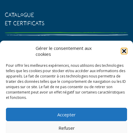
Catalogue
et certificats
Catalogue de graines et semences
Gérer le consentement aux
cookies
Certificat AB
Pour offrir les meilleures expériences, nous utilisons des technologies
Bon de commande
telles que les cookies pour stocker et/ou accéder aux informations des
appareils. Le fait de consentir à ces technologies nous permettra de
traiter des données telles que le comportement de navigation ou les ID
uniques sur ce site. Le fait de ne pas consentir ou de retirer son
consentement peut avoir un effet négatif sur certaines caractéristiques
et fonctions.
Accepter
© La Boîte à Graines 2026
Refuser
Politique de confidentialité