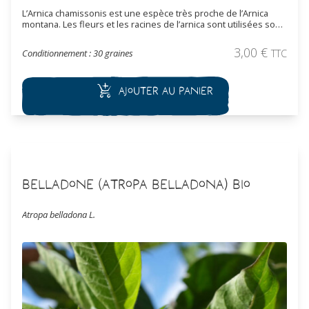
L’Arnica chamissonis est une espèce très proche de l’Arnica
montana. Les fleurs et les racines de l’arnica sont utilisées sous
forme de teinture et d’huile, de cataplasme, pour atténuer les
hématomes, les entorses, les coups. Cette vivace, peut aussi
3,00
€
Conditionnement : 30 graines
TTC
être utilisée en tant que plante ornementale.
Ajouter au panier
Belladone (Atropa belladona) Bio
Atropa belladona L.