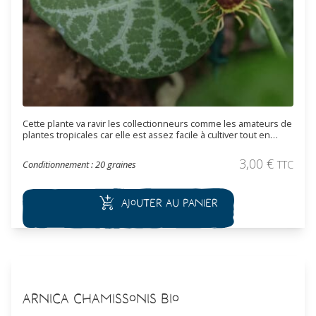
Cette plante va ravir les collectionneurs comme les amateurs de
plantes tropicales car elle est assez facile à cultiver tout en
conservant une énorme originalité. Les fleurs, apétales et de
petite taille sont complexes. Elles ont un calice de forme
3,00
€
Conditionnement : 20 graines
TTC
incurvé, en forme de trompe recourbée, dont l’extrémité est de
couleur marron et veiné de blanc vert. Il faut cultiver cette
espèce en pot de préférence ou sous abris. Plante toxique.
Ajouter au panier
Arnica chamissonis Bio