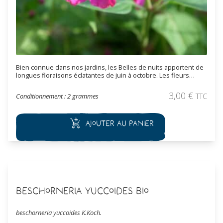
Bien connue dans nos jardins, les Belles de nuits apportent de
longues floraisons éclatantes de juin à octobre. Les fleurs
s'ouvrent en fin de journée et dégage un pafum doux pendant
la nuit, elles se referment ensuite au matin. Les fleurs de cette
3,00
€
Conditionnement : 2 grammes
TTC
variété sont roses à rouges. Cette espèce est vivace, elle
produit un tubercule dans les sols profonds.
Ajouter au panier
Beschorneria yuccoides Bio
beschorneria yuccoides K.Koch.