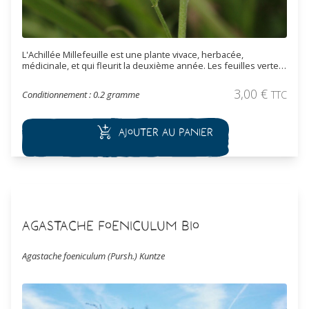
L'Achillée Millefeuille est une plante vivace, herbacée,
médicinale, et qui fleurit la deuxième année. Les feuilles vertes
sont linéaires et pennatiséquées. Les inflorescences offrent de
multiples corymbes de petites fleurs, au parfum camphré,
3,00
€
Conditionnement : 0.2 gramme
TTC
blanches à rose foncé.
Ajouter au panier
Agastache foeniculum Bio
Agastache foeniculum (Pursh.) Kuntze