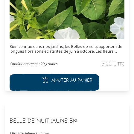
Bien connue dans nos jardins, les Belles de nuits apportent de
longues floraisons éclatantes de juin à octobre. Les fleurs
s'ouvrent en fin de journée et dégage un pafum doux pendant
la nuit, elles se referment ensuite au matin. Les fleurs de cette
3,00
€
Conditionnement : 20 graines
TTC
variété sont blanches. Cette espèce est vivace, elle produit un
tubercule dans les sols profonds.
Ajouter au panier
Belle de Nuit Jaune Bio
Mirabilis jalapa L. 'Jaune'