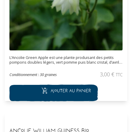
L’Ancolie Green Apple est une plante produisant des petits
pompons doubles légers, vert pomme puis blanc cristal, d’avril à
juillet. Les Ancolies sont des plantes très rustiques. Elles
supportent des températures allant jusqu’à -20°C. Les Ancolies
3,00
€
Conditionnement : 30 graines
TTC
ont une croissance assez rapide et fleurissent dès la première
année suivant le semis.
Ajouter au panier
Ancolie William Guiness Bio