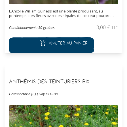
L’Ancolie William Guiness est une plante produisant, au
printemps, des fleurs avec des sépales de couleur pourpre
foncé presque noire et une corolle blanche. Les Ancolies sont
des plantes très rustiques. Elles supportent des températures
3,00
€
Conditionnement : 30 graines
TTC
allant jusqu’à -20°C. Les Ancolies ont une croissance assez
rapide et fleurissent dès la première année suivant le semis.
Ajouter au panier
Anthémis des Teinturiers Bio
Cota tinctoria (L.) J.Gay ex Guss.