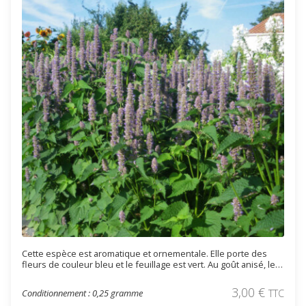
Cette espèce est aromatique et ornementale. Elle porte des
fleurs de couleur bleu et le feuillage est vert. Au goût anisé, les
feuilles sont utilisées en tisane ou en condiment. Elle peut être
utilisée en massif ou en rocaille.
3,00
€
Conditionnement : 0,25 gramme
TTC