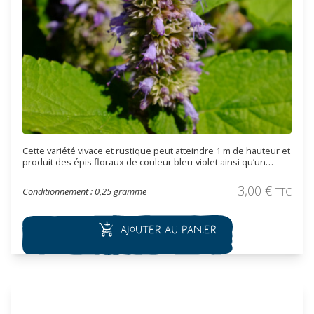
Cette variété vivace et rustique peut atteindre 1 m de hauteur et
produit des épis floraux de couleur bleu-violet ainsi qu’un
feuillage vert chartreuse offrant un parfum de réglisse utilisé
comme aromatique. Les feuilles sont utilisées en tisane ou en
3,00
€
Conditionnement : 0,25 gramme
TTC
condiment. Elle peut être utilisée en massif ou en rocaille.
Ajouter au panier