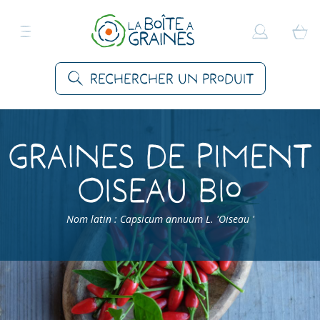
Rechercher un produit
Graines de Piment
Oiseau Bio
Nom latin : Capsicum annuum L. 'Oiseau '
Accueil
>
Produits
>
Graines Légumes
>
Piments
>
Piment Oiseau Bio