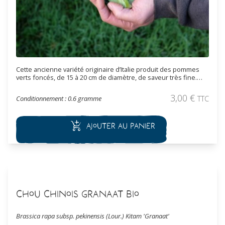
Cette ancienne variété originaire d’Italie produit des pommes
verts foncés, de 15 à 20 cm de diamètre, de saveur très fine.
Une fois la tête principale récoltée de nombreux rejets latéraux
pousseront et pourront être récoltés en fonction des besoins.
3,00
€
Conditionnement : 0.6 gramme
TTC
Précoce et de culture plus facile que le chou-fleur, il se récolte à
l'automne.
Ajouter au panier
Chou Chinois Granaat Bio
Brassica rapa subsp. pekinensis (Lour.) Kitam 'Granaat'