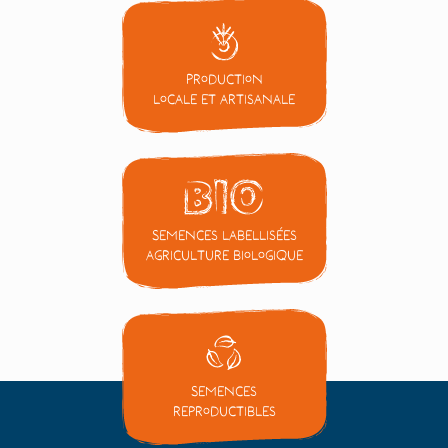
Production
locale et artisanale
Semences labellisées
Agriculture Biologique
Semences
reproductibles