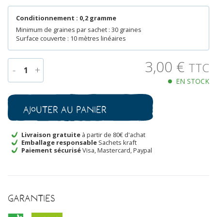
Conditionnement : 0,2 gramme
Minimum de graines par sachet : 30 graines
Surface couverte : 10 mètres linéaires
3,00
€
TTC
-
+
1
EN STOCK
quantité
de
Piment
Ajouter au panier
Oiseau
Bio
Livraison gratuite
à partir de 80€ d'achat
Emballage responsable
Sachets kraft
Paiement sécurisé
Visa, Mastercard, Paypal
Garanties