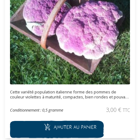
Cette variété population italienne forme des pommes de
couleur violettes à maturité, compactes, bien rondes et pouvant
dépasser les 1.5 kg. La couleur de ce chou est très décoratif.
Son cycle décalé permet d'éviter parfois les dégâts des altises.
3,00
€
Conditionnement : 0,5 gramme
TTC
Cette variété vigoureuse permet une récolte au milieu de l'hiver.
Ajouter au panier