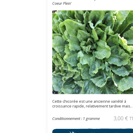
Coeur Plein'
Cette chicorée est une ancienne variété à
croissance rapide, relativement tardive mais
craint le gel. Elle forme une grosse pomme
ronde bien dense.
3,00
€
Conditionnement : 1 gramme
T