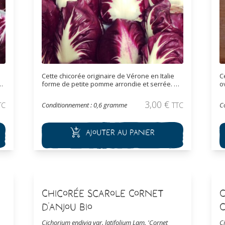
Cette chicorée originaire de Vérone en Italie
C
forme de petite pomme arrondie et serrée.
o
à
Les feuilles sont croquantes et se colorent de
L
e.
rouge avec le froid.
Les semis effectués en
co
3,00
€
TC
Conditionnement : 0,6 gramme
TTC
C
juin se récoltent en automne comme salade à
f
couper. Pour les semis de début août,
f
donnant des pomme rouge avec le froid, la
d
Ajouter au panier
récolte se réalise au printemps.
Chicorée Scarole Cornet
C
d'Anjou Bio
C
Cichorium endivia var. latifolium Lam. 'Cornet
C