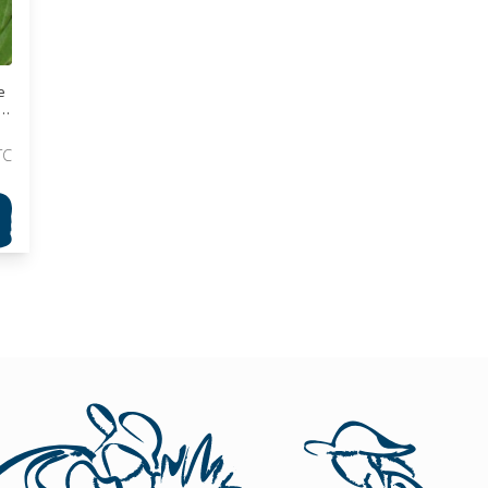
e
i
TC