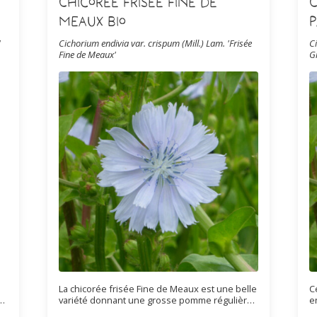
Chicorée Frisée Fine de
C
Meaux Bio
P
'
Cichorium endivia var. crispum (Mill.) Lam. 'Frisée
C
Fine de Meaux'
G
s
La chicorée frisée Fine de Meaux est une belle
C
te
variété donnant une grosse pomme régulière,
e
ue
au feuillage très découpé de couleur vert
f