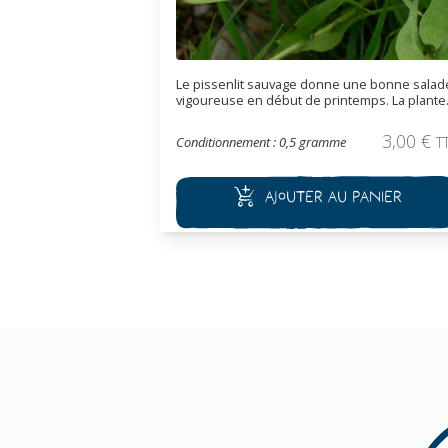
Le pissenlit sauvage donne une bonne salad
vigoureuse en début de printemps. La plante
peut aussi être blanchie et forcée. C'est auss
une plante médicinale réputée pour stimuler
3,00
€
Conditionnement : 0,5 gramme
T
et apaiser le foie.
Ajouter au panier