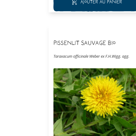
Ajouter au panier
Pissenlit Sauvage Bio
Taraxacum officinale Weber ex F.H.Wigg. agg.