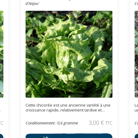
d'Anjou'
C
Cette chicorée est une ancienne variété à une
L
croissance rapide, relativement tardive et
u
supporte les gelées légères. Elle forme une
s
grosse pomme ronde bien dense.
r
3,00
€
TC
Conditionnement : 0,6 gramme
TTC
C
a
s
S