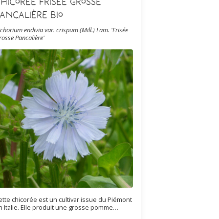
hicorée Frisée Grosse
ancalière Bio
ichorium endivia var. crispum (Mill.) Lam. 'Frisée
rosse Pancalière'
ette chicorée est un cultivar issue du Piémont
n Italie. Elle produit une grosse pomme
risée, très découpée, blanchissant