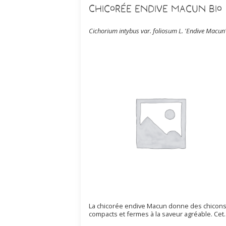
Chicorée Endive Macun Bio
Cichorium intybus var. foliosum L. 'Endive Macun
La chicorée endive Macun donne des chicon
compacts et fermes à la saveur agréable. Cet
variété est productive et robuste. Elle est iss