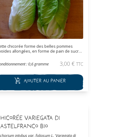
ette chicorée forme des belles pommes
voïdes allongées, en forme de pain de sucre.
es feuilles sont amples et s'enroule en
rnet lors de la pommaison. Récolter les
3,00
€
onditionnement : 0,6 gramme
TTC
euilles à votre convenance ou attendre la
ormation de la pomme. Cette variété est une
es plus résistante au froid.
Ajouter au panier
hicorée Variegata di
astelfranco Bio
ichorium intybus var. foliosum L. 'Variegata di