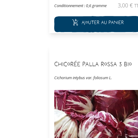
d’une sélection récente pour le forçage
3,00
€
Conditionnement : 0,6 gramme
T
précoce à moyen. Cette endive est idéale po
le forçage sans couverture de terre.
Ajouter au panier
Chicorée Palla Rossa 3 Bio
Cichorium intybus var. foliosum L.