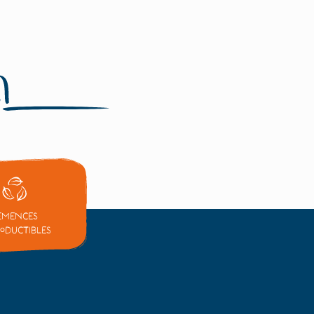
emences
oductibles