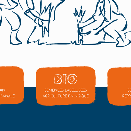
ion
Semences labellisées
S
tisanale
Agriculture Biologique
repr