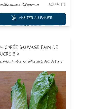
aturellement. Cette chicorée est souvent
3,00
€
onditionnement : 0,6 gramme
TTC
oupé jeune car elle possède un feuillage très
bondant et un développement rapide.
Ajouter au panier
hicorée Sauvage Pain de
ucre Bio
ichorium intybus var. foliosum L. 'Pain de Sucre'