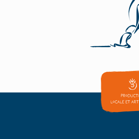
Product
locale et ar