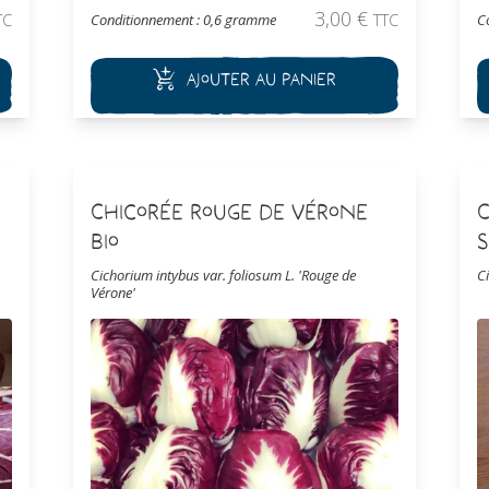
blond. Les pommes ont un blanchiment
n
3,00
€
TC
Conditionnement : 0,6 gramme
TTC
C
ur
spontané du coeur. Cette variété a une bonne
c
résistance à la chaleur et à la sécheresse.
a
Ajouter au panier
Chicorée Rouge de Vérone
C
Bio
S
Cichorium intybus var. foliosum L. 'Rouge de
C
Vérone'