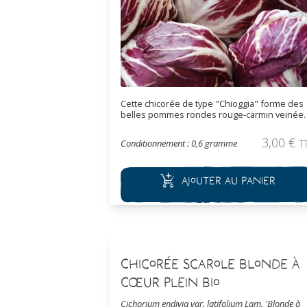
Cette chicorée de type "Chioggia" forme des
belles pommes rondes rouge-carmin veinée
de blanc. Précoce, ses pommes se récoltent 
l'automne et font entre 10 à 15 cm de diamètr
3,00
€
Conditionnement : 0,6 gramme
T
Pomme compact, feuilles croquantes, à
consommer cru ou cuit.
Ajouter au panier
Chicorée Scarole Blonde à
Cœur Plein Bio
Cichorium endivia var. latifolium Lam. 'Blonde à