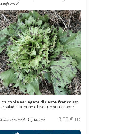
astelfranco'
a
chicorée Variegata di Castelfranco
est
ne salade italienne d’hiver reconnue pour
on superbe feuillage crème tacheté de
ouge. Douce, légèrement croquante et peu
3,00
€
onditionnement : 1 gramme
TTC
mère, elle apporte élégance et saveur aux
alades fraîches comme aux plats raffinés.
emences reproductibles, variété ancienne.