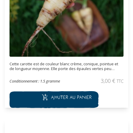
Cette carotte est de couleur blanc crème, conique, pointue et
de longueur moyenne. Elle porte des épaules vertes peu
prononcées. Elle est recommandée pour des plats chauds dans
lesquels elle développe sa saveur typique. Cette variété
3,00
€
Conditionnement : 1.5 gramme
TTC
précoce a une bonne conservation.
Ajouter au panier