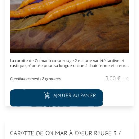
La carotte de Colmar à cœur rouge 2 est une variété tardive et
rustique, réputée pour sa longue racine à chair ferme et cœur
rouge intense. Très productive, elle est idéale pour la
conservation hivernale et offre une excellente qualité gustative.
3,00
€
Conditionnement : 2 grammes
TTC
Semence reproductible.
Ajouter au panier
Carotte de Colmar à Coeur Rouge 3 /