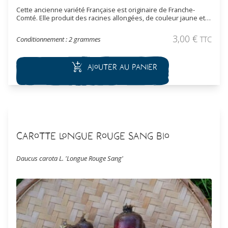
Cette ancienne variété Française est originaire de Franche-
Comté. Elle produit des racines allongées, de couleur jaune et à
la chair sucrée. Elle est de très bonne conservation. Même si
elle est considérée comme fourragère, elle est également très
3,00
€
Conditionnement : 2 grammes
TTC
appréciée comme légume pour ses qualités gustatives.
Ajouter au panier
Carotte Longue Rouge Sang Bio
Daucus carota L. 'Longue Rouge Sang'