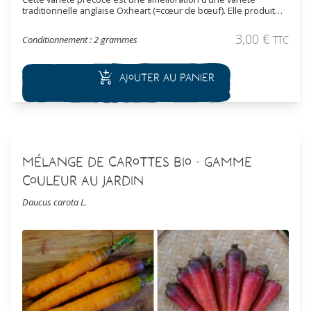
traditionnelle anglaise Oxheart (=cœur de bœuf). Elle produit
des racines courtes (10 à 15 cm), coniques et arrondies à la
pointe. Sa saveur aromatique et sucrée peut rappeler le miel.
3,00
€
Conditionnement : 2 grammes
TTC
Bien adaptée au sols lourds, argileux ou peu profond.
Ajouter au panier
Mélange de Carottes Bio - Gamme
Couleur au Jardin
Daucus carota L.