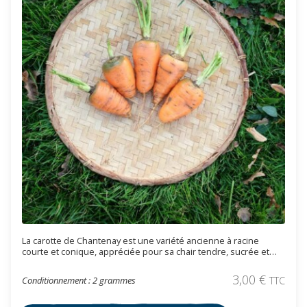
La carotte de Chantenay est une variété ancienne à racine
courte et conique, appréciée pour sa chair tendre, sucrée et
savoureuse. Elle se cultive facilement, même en sol lourd, et se
consomme aussi bien crue que cuite. semences
3,00
€
Conditionnement : 2 grammes
TTC
reproductibles.