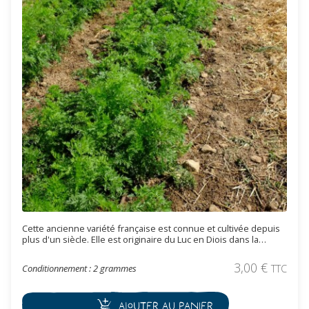
Cette ancienne variété française est connue et cultivée depuis
plus d'un siècle. Elle est originaire du Luc en Diois dans la
Drôme. Cette carotte est conique, demi-longue et orange foncé
à rouge. La chair est fine avec un bon goût et très peu fibreuse
3,00
€
Conditionnement : 2 grammes
TTC
(idéale pour faire des jus). Elle est précoce, productive et avec
une bonne conservation.
Ajouter au panier