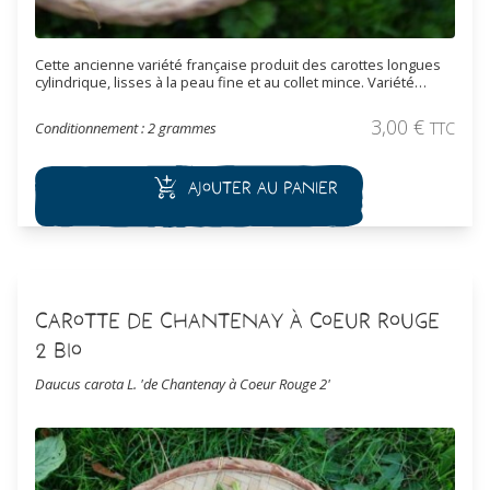
Cette ancienne variété française produit des carottes longues
cylindrique, lisses à la peau fine et au collet mince. Variété
rustique qualifié de "carotte de luxe" par Vilmorin-Andrieux,
elle est bien adaptée à la culture de primeur sous abri. Sa belle
3,00
€
Conditionnement : 2 grammes
TTC
couleur orange et sa chair plus foncé offre une saveur
remarquable très appréciée. Reconnue pour sa rusticité et sa
bonne conservation.
Ajouter au panier
Carotte de Chantenay à Coeur Rouge
2 Bio
Daucus carota L. 'de Chantenay à Coeur Rouge 2'