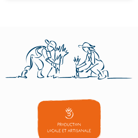
Production
locale et artisanale