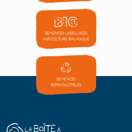
Semences labellisées
Agriculture Biologique
Semences
reproductibles