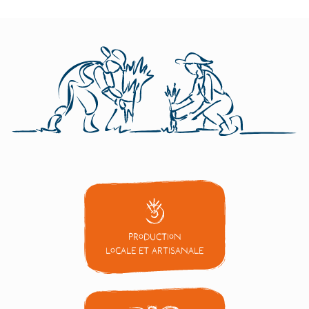
Production
locale et artisanale