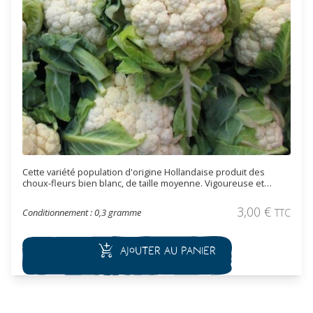
Cette variété population d'origine Hollandaise produit des
choux-fleurs bien blanc, de taille moyenne. Vigoureuse et
précoce, la récolte se fait à l'automne et à l'hiver (entre 120 à
130 jours après plantation). Elle se conserve très bien après
3,00
€
Conditionnement : 0,3 gramme
TTC
récolte surtout si on lui laisse quelques feuilles à la base.
Ajouter au panier