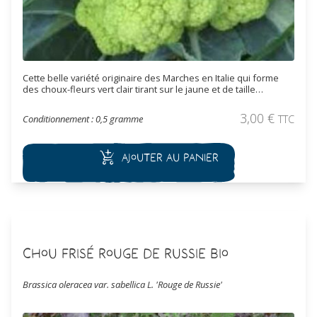
Cette belle variété originaire des Marches en Italie qui forme
des choux-fleurs vert clair tirant sur le jaune et de taille
moyenne. Ce cultivar est très apprécié pour son grain fin et sa
couleur doré. Les chou-fleur de 700 g à plus d'1 kg se récoltent
3,00
€
Conditionnement : 0,5 gramme
TTC
en automne et début d'hiver. Se conserve très bien après
récolte surtout si on lui laisse quelques feuilles à la base.
Ajouter au panier
Chou Frisé Rouge de Russie Bio
Brassica oleracea var. sabellica L. 'Rouge de Russie'