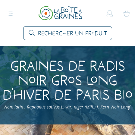
Rechercher un produit
Graines de Radis
Noir Gros Long
d’Hiver de Paris Bio
Nom latin : Raphanus sativus L. var. niger (Mill.) J. Kern 'Noir Long'
Accueil
>
Produits
>
Graines Légumes
>
Radis
>
Radis