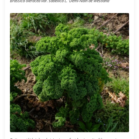
Brassica oleracea var. sabellica L. 'Demi-Nain de Westland'