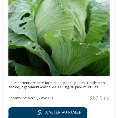
Cette ancienne variété forme une grosse pomme ronde bien
serrée, légèrement aplatie, de 3 à 5 kg, au pied court. Les
feuilles sont lisses et de couleur vert clair. Supporte bien les
chaleurs estivales, la récolte s’effectue de fin juillet à fin
3,00
€
Conditionnement : 0,5 gramme
TTC
décembre. Elle résiste également bien au froid (jusqu'à -10°C).
Cette variété est particulièrement adaptée pour la choucroute.
Ajouter au panier