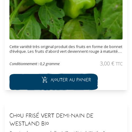
Cette variété très original produit des fruits en forme de bonnet
d’évêque. Les fruits d'abord vert deviennent rouge à maturité.
Le goût est très fruité, il n'est pas très fort (1 à 2 sur 10 sur
l’échelle de Scoville). Principalement destinée à être
3,00
€
Conditionnement : 0,2 gramme
TTC
consommée, cette plante porte un intérêt ornemental certain
de par son originalité.
Ajouter au panier
Chou Frisé Vert Demi-Nain de
Westland Bio