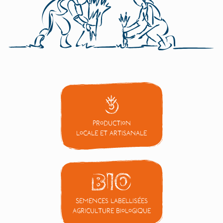
Production
locale et artisanale
Semences labellisées
Agriculture Biologique