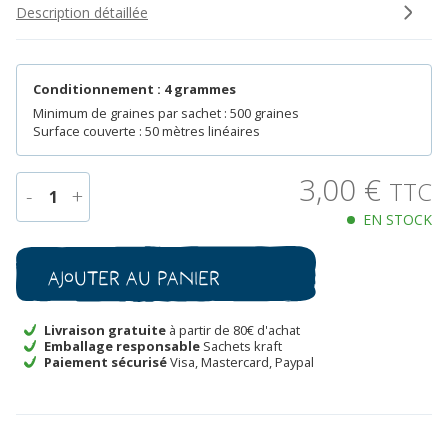
Description détaillée
Conditionnement : 4 grammes
Minimum de graines par sachet : 500 graines
Surface couverte : 50 mètres linéaires
3,00
€
TTC
-
+
1
EN STOCK
quantité
de
Radis
Ajouter au panier
Noir
Gros
Long
Livraison gratuite
à partir de 80€ d'achat
Emballage responsable
Sachets kraft
d'Hiver
Paiement sécurisé
Visa, Mastercard, Paypal
de
Paris
Bio