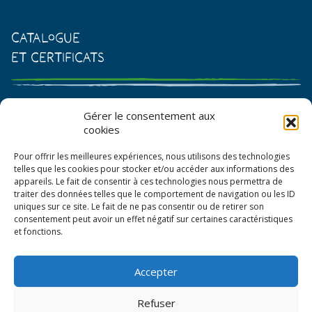
Catalogue
et certificats
Catalogue de graines et semences
Gérer le consentement aux
cookies
Certificat AB
Pour offrir les meilleures expériences, nous utilisons des technologies
Bon de commande
telles que les cookies pour stocker et/ou accéder aux informations des
appareils. Le fait de consentir à ces technologies nous permettra de
traiter des données telles que le comportement de navigation ou les ID
uniques sur ce site. Le fait de ne pas consentir ou de retirer son
consentement peut avoir un effet négatif sur certaines caractéristiques
et fonctions.
Accepter
© La Boîte à Graines 2026
Refuser
Politique de confidentialité