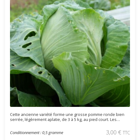
Cette ancienne variété forme une grosse pomme ronde bien
serrée, légèrement aplatie, de 3 à 5 kg, au pied court. Les
feuilles sont lisses et de couleur vert clair. Supporte bien les
chaleurs estivales, la récolte s’effectue de fin juillet à fin
3,00
€
Conditionnement : 0,5 gramme
TTC
décembre. Elle résiste également bien au froid (jusqu'à -10°C).
Cette variété est particulièrement adaptée pour la choucroute.