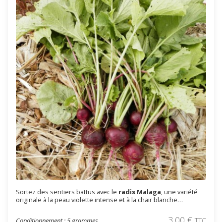
Sortez des sentiers battus avec le
radis Malaga
, une variété
originale à la peau violette intense et à la chair blanche
croquante. Son goût doux, légèrement piquant, en fait un
excellent radis de printemps ou d’automne. Très facile à semer,
3,00
€
Conditionnement : 5 grammes
TTC