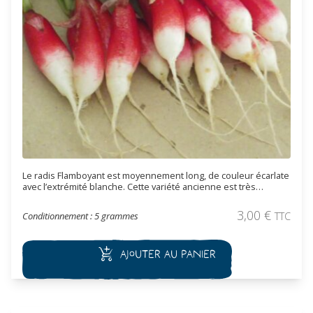
Le radis Flamboyant est moyennement long, de couleur écarlate
avec l’extrémité blanche. Cette variété ancienne est très
croquante. Pour avoir des radis toute l'année, il faut échelonner
les semis. Les récoltes commencent 2 à 3 semaines après le
3,00
€
Conditionnement : 5 grammes
TTC
semis.
Ajouter au panier