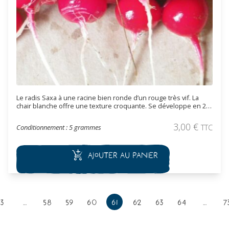
Le radis Saxa à une racine bien ronde d’un rouge très vif. La
chair blanche offre une texture croquante. Se développe en 20
jours.
3,00
€
Conditionnement : 5 grammes
TTC
Ajouter au panier
3
…
58
59
60
61
62
63
64
…
7