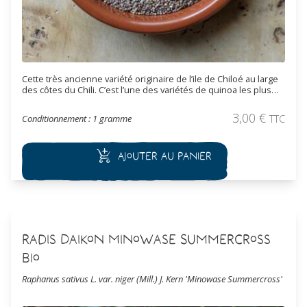
Cette très ancienne variété originaire de l’ile de Chiloé au large
des côtes du Chili. C’est l’une des variétés de quinoa les plus
riches en acides gras poly-insaturés. Elle est aussi très
résistante à la germination pré-récolte. Les graines de quinoa
3,00
€
Conditionnement : 1 gramme
TTC
se consomment comme céréale. Les graines doivent être
trempées plusieurs heures, lavées plusieurs fois puis tamisées
pour détruire la couche protectrice de la graine qui contient des
Ajouter au panier
saponines, un principe amer, avant de la consommer.
Radis Daikon Minowase Summercross
Bio
Raphanus sativus L. var. niger (Mill.) J. Kern 'Minowase Summercross'