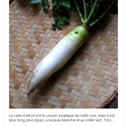
Le radis Daikon est le cousin asiatique du radis noir, mais il est
plus long, plus épais, à la peau blanche et au collet vert. Très
bon il est également moins fibreux, plus juteux, plus sucré et