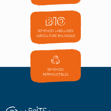
Semences labellisées
Agriculture Biologique
Semences
reproductibles