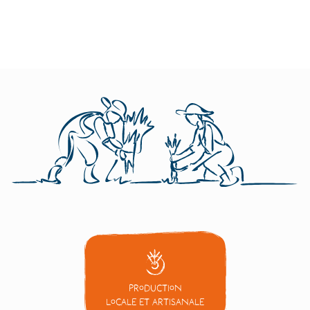
Production
locale et artisanale