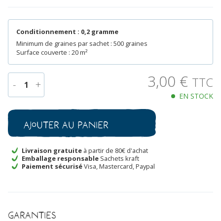
Conditionnement : 0,2 gramme
Minimum de graines par sachet : 500 graines
Surface couverte : 20 m²
3,00
€
TTC
-
+
1
EN STOCK
quantité
de
Roquette
Ajouter au panier
sauvage
Bio
Livraison gratuite
à partir de 80€ d'achat
Emballage responsable
Sachets kraft
Paiement sécurisé
Visa, Mastercard, Paypal
Garanties