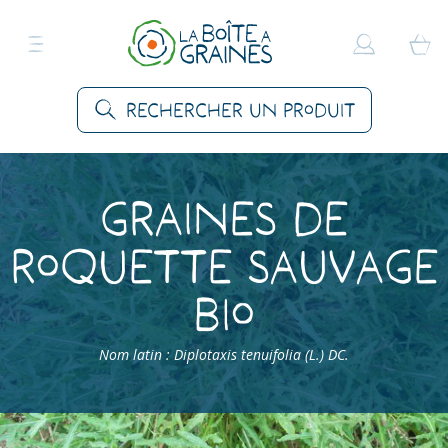
Rechercher un produit
Graines de
Roquette sauvage
Bio
Nom latin : Diplotaxis tenuifolia (L.) DC.
Accueil
>
Produits
>
Graines Légumes
>
Roquettes
>