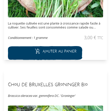
La roquette cultivée est une plante à croissance rapide facile à
cultiver. Ses feuilles sont consommées comme salade ou
aromate. Le feuillage est tendre, parfumé, avec un goût
légèrement piquant. Sa floraison blanche abondante attire les
3,00
€
Conditionnement : 1 gramme
TTC
pollinisateurs. Les feuilles sont moins découpées que la
roquette sauvage.
Ajouter au panier
Chou de Bruxelles Groninger Bio
Brassica oleracea var. gemmifera DC. 'Groninger'