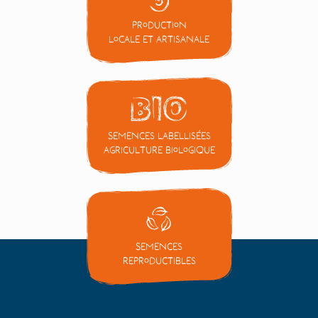
Production
locale et artisanale
Semences labellisées
Agriculture Biologique
Semences
reproductibles