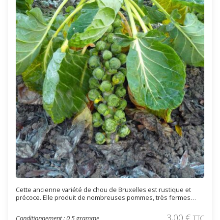
Cette ancienne variété de chou de Bruxelles est rustique et
précoce. Elle produit de nombreuses pommes, très fermes
avec une bonne saveur (le côté sucré s'accentuant avec le
froid), qui se forment sur la tige de manière régulière. La récolte
3,00
€
Conditionnement : 0,5 gramme
TTC