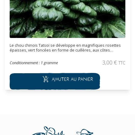
Le chou chinois Tatsoï se développe en magnifiques rosettes
épaisses, vert foncées en forme de cuillères, aux côtes
blanches bordées. Ce chou se récolte à mesure de vos
besoins, feuille par feuille. Sa texture tendre et sa saveur
3,00
€
Conditionnement : 1 gramme
TTC
douce est très appréciée crues en salades, en mesclun ou
sautées au wok.
Ajouter au panier