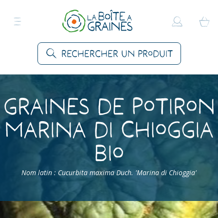
Rechercher un produit
Graines de Potiron
Marina di Chioggia
Bio
Nom latin : Cucurbita maxima Duch. 'Marina di Chioggia'
Accueil
>
Produits
>
Graines Légumes
>
Courges
>