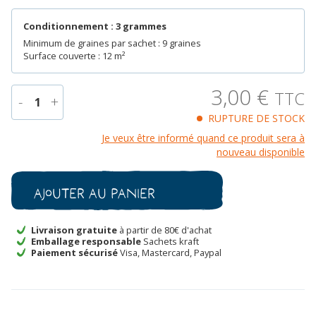
Conditionnement : 3 grammes
Minimum de graines par sachet : 9 graines
Surface couverte : 12 m²
3,00
€
TTC
-
+
1
RUPTURE DE STOCK
quantité
Je veux être informé quand ce produit sera à
de
nouveau disponible
Potiron
Marina
di
Ajouter au panier
Chioggia
Bio
Livraison gratuite
à partir de 80€ d'achat
Emballage responsable
Sachets kraft
Paiement sécurisé
Visa, Mastercard, Paypal