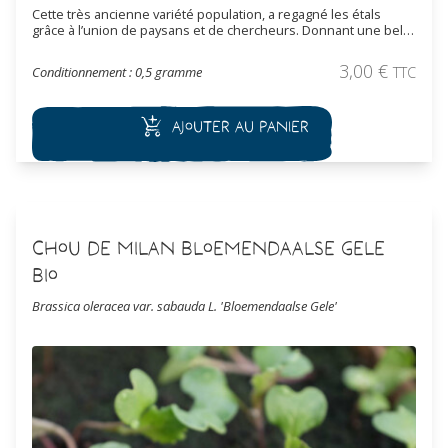
Cette très ancienne variété population, a regagné les étals
grâce à l’union de paysans et de chercheurs. Donnant une belle
tête violette/pourpre foncé, allant jusqu'à plus de 200g, puis de
nombreux rejets, de bonne saveur rappelant parfois le chou-
3,00
€
Conditionnement : 0,5 gramme
TTC
fleur. La couleur de la tête s’intensifie avec le froid, elle résiste
bien aux hivers doux des régions océaniques, à protéger si les
hivers sont plus rudes. Afin de conserver sa belle couleur,
Ajouter au panier
consommé cru ou préférer un cuisson vapeur. Récolte de
décembre à février.
Chou de Milan Bloemendaalse Gele
Bio
Brassica oleracea var. sabauda L. 'Bloemendaalse Gele'