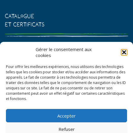
Catalogue
et certificats
Catalogue de graines et semences
Gérer le consentement aux
cookies
Certificat AB
Pour offrir les meilleures expériences, nous utilisons des technologies
Bon de commande
telles que les cookies pour stocker et/ou accéder aux informations des
appareils. Le fait de consentir à ces technologies nous permettra de
traiter des données telles que le comportement de navigation ou les ID
uniques sur ce site. Le fait de ne pas consentir ou de retirer son
consentement peut avoir un effet négatif sur certaines caractéristiques
et fonctions.
Accepter
© La Boîte à Graines 2026
Refuser
Politique de confidentialité