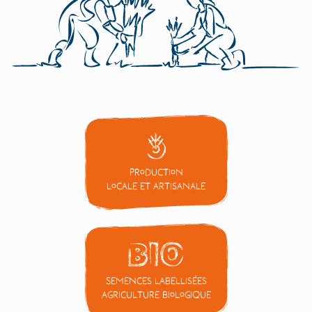
Production
locale et artisanale
Semences labellisées
Agriculture Biologique