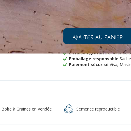
-
+
1
quantité
de
Concombre
Ajouter au panier
Soo
Yoh
Long
Livraison gratuite
à partir de 
Bio
Emballage responsable
Sachet
Paiement sécurisé
Visa, Maste
a Boîte à Graines en Vendée
Semence reproductible