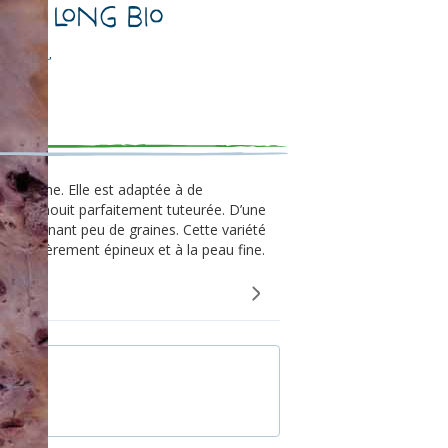
oh Long Bio
Yoh Long'
e de Chine. Elle est adaptée à de
t s’épanouit parfaitement tuteurée. D’une
t contenant peu de graines. Cette variété
ong, légèrement épineux et à la peau fine.
 graines