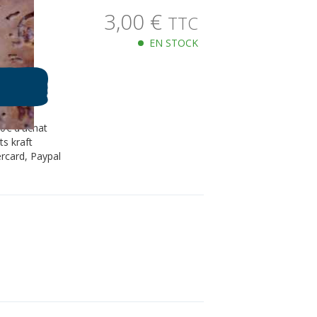
3,00
€
TTC
EN STOCK
80€ d'achat
s kraft
rcard, Paypal