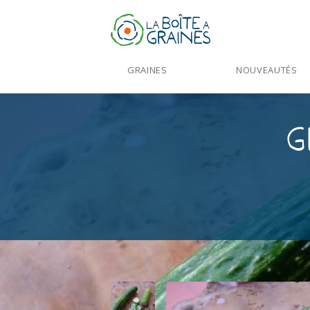
GRAINES
NOUVEAUTÉS
G
Accueil
>
Produits
>
Graines Légumes