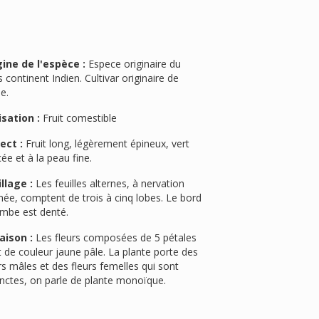
gine de l'espèce :
Espece originaire du
 continent Indien. Cultivar originaire de
e.
isation :
Fruit comestible
ect :
Fruit long, légèrement épineux, vert
ée et à la peau fine.
llage :
Les feuilles alternes, à nervation
ée, comptent de trois à cinq lobes. Le bord
imbe est denté.
aison :
Les fleurs composées de 5 pétales
 de couleur jaune pâle. La plante porte des
rs mâles et des fleurs femelles qui sont
inctes, on parle de plante monoïque.