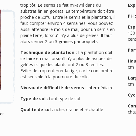
trop tôt. Le semis se fait mi-avril dans du
Exp
substrat fin en godets. La température doit être
PH 
proche de 20°C. Entre le semis et la plantation, il
faut compter environ 4 semaines. Vous pouvez
Esp
aussi attendre le mois de mai, pour un semis en
130 
pleine terre, lorsqu’il n’y a plus de gelées. Il faut
cen
alors semer 2 ou 3 graines par poquets.
Port
Technique de plantation :
La plantation doit
se faire en mai lorsqu’il n’y a plus de risques de
Hau
gelées et que les plants ont 2 ou 3 feuilles.
cm
Eviter de trop enterrer la tige, car le concombre
est sensible à la pourriture du collet.
Lar
cm
Niveau de difficulté de semis :
intermédiaire
Cyc
Type de sol :
tout type de sol
Con
Qualité de sol :
riche, drainé et réchauffé
cha
mer