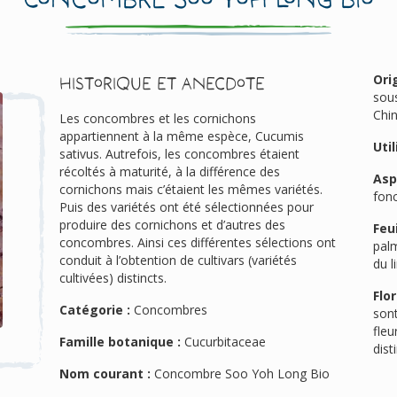
Ori
Historique et anecdote
sous
Chin
Les concombres et les cornichons
appartiennent à la même espèce, Cucumis
Util
sativus. Autrefois, les concombres étaient
récoltés à maturité, à la différence des
Asp
cornichons mais c’étaient les mêmes variétés.
fonc
Puis des variétés ont été sélectionnées pour
produire des cornichons et d’autres des
Feui
concombres. Ainsi ces différentes sélections ont
palm
conduit à l’obtention de cultivars (variétés
du l
cultivées) distincts.
Flor
Catégorie :
Concombres
sont
fleu
Famille botanique :
Cucurbitaceae
dist
Nom courant :
Concombre Soo Yoh Long Bio