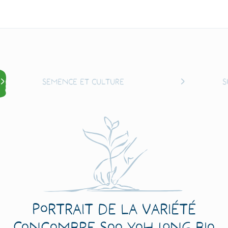
Semence et culture
S
Portrait de la variété
Concombre Soo Yoh Long Bio