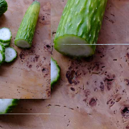
Concombre Soo Y
Nom latin : Cucumis sativus L. 'Soo 
Fruit comestible
Cette variété ancienne est originair
nombreuses conditions de culture e
saveur excellente, sans amertume e
est productive et donne des fruits l
Description détaillée
Conditionnement : 1 gramme
Minimum de graines par sachet : 30
Surface couverte : 12 m²