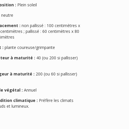
osition :
Plein soleil
:
neutre
acement :
non pallissé : 100 centimètres x
centimètres ; pallissé : 60 centimètres x 80
timètres
 :
plante coureuse/grimpante
teur à maturité :
40 (ou 200 si pallisser)
geur à maturité :
200 (ou 60 si pallisser)
le végétal :
Annuel
dition climatique :
Préfère les climats
uds et lumineux.