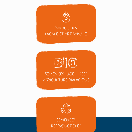
Production
locale et artisanale
Semences labellisées
Agriculture Biologique
Semences
reproductibles