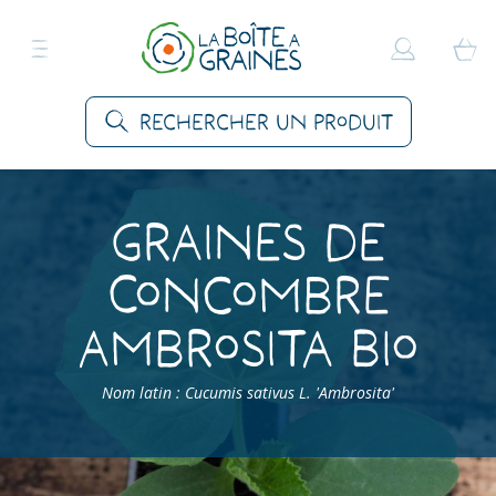
Rechercher un produit
Graines de
Concombre
Ambrosita Bio
Nom latin : Cucumis sativus L. 'Ambrosita'
Accueil
>
Produits
>
Graines Légumes
>
Concombres
>