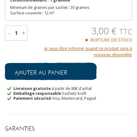
Conditionnement : 1 gramme
Minimum de graines par sachet : 30 graines
Surface couverte : 12 m²
3,00
€
TTC
-
+
1
RUPTURE DE STOCK
quantité
Je veux être informé quand ce produit sera à
de
nouveau disponible
Concombre
Ambrosita
Bio
Ajouter au panier
Livraison gratuite
à partir de 80€ d'achat
Emballage responsable
Sachets kraft
Paiement sécurisé
Visa, Mastercard, Paypal
Garanties