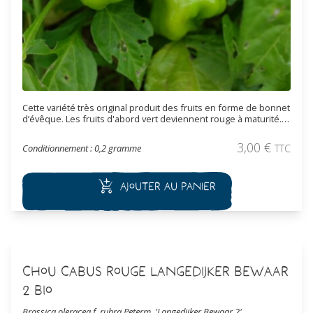
Cette variété très original produit des fruits en forme de bonnet
d’évêque. Les fruits d'abord vert deviennent rouge à maturité.
Le goût est très fruité, il n'est pas très fort (1 à 2 sur 10 sur
l’échelle de Scoville). Principalement destinée à être
3,00
€
Conditionnement : 0,2 gramme
TTC
consommée, cette plante porte un intérêt ornemental certain
de par son originalité.
Ajouter au panier
Chou Cabus Rouge Langedijker Bewaar
2 Bio
Brassica oleracea f. rubra Peterm. 'Langedijker Bewaar 2'