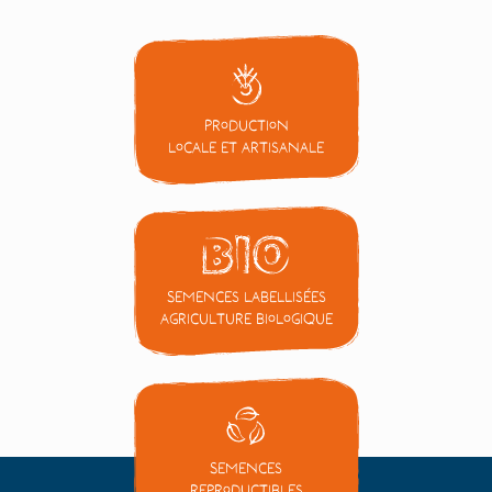
Production
locale et artisanale
Semences labellisées
Agriculture Biologique
Semences
reproductibles