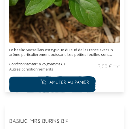
Le basilic Marseillais est typique du sud de la France avec un
arôme particulièrement puissant. Les petites feuilles sont
nombreuses sur une plante compacte, lente à monter à
graines.
Conditionnement : 0.25 gramme C1
3,00
€
TTC
Autres conditionnements
Ajouter au panier
Basilic Mrs Burns Bio