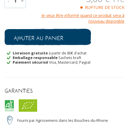
-
+
1
RUPTURE DE STOCK
quantité
Je veux être informé quand ce produit sera à
de
nouveau disponible
Sauge
sclarée
Bio
Ajouter au panier
Livraison gratuite
à partir de 80€ d'achat
Emballage responsable
Sachets kraft
Paiement sécurisé
Visa, Mastercard, Paypal
Garanties
Fourni par Agrosemens dans les Bouches-du-Rhone