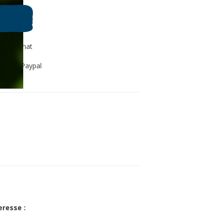
80€ d'achat
s kraft
rcard, Paypal
eresse :