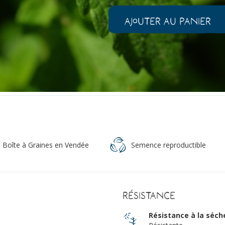
de
Mélisse
Ajouter au panier
Bio
Livraison gratuite
à partir de 
Emballage responsable
Sachet
Paiement sécurisé
Visa, Maste
a Boîte à Graines en Vendée
Semence reproductible
Résistance
Résistance à la séch