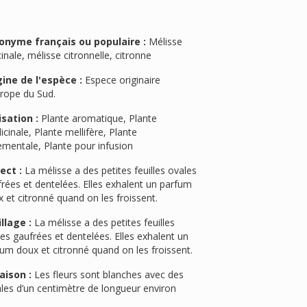
onyme français ou populaire :
Mélisse
cinale, mélisse citronnelle, citronne
gine de l'espèce :
Espece originaire
urope du Sud.
isation :
Plante aromatique, Plante
cinale, Plante mellifère, Plante
ementale, Plante pour infusion
ect :
La mélisse a des petites feuilles ovales
rées et dentelées. Elles exhalent un parfum
 et citronné quand on les froissent.
llage :
La mélisse a des petites feuilles
es gaufrées et dentelées. Elles exhalent un
um doux et citronné quand on les froissent.
aison :
Les fleurs sont blanches avec des
les d’un centimètre de longueur environ