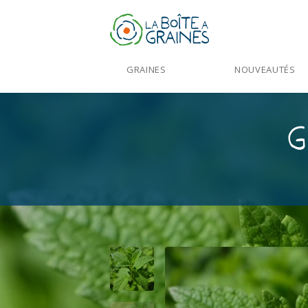
GRAINES
NOUVEAUTÉS
G
Accueil
>
Produits
>
Graines Aromatiqu