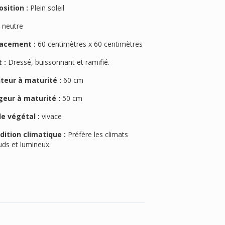
osition :
Plein soleil
:
neutre
acement :
60 centimètres x 60 centimètres
 :
Dressé, buissonnant et ramifié.
teur à maturité :
60 cm
geur à maturité :
50 cm
le végétal :
vivace
dition climatique :
Préfère les climats
uds et lumineux.