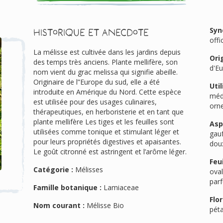
Syn
Historique et anecdote
offi
La mélisse est cultivée dans les jardins depuis
Ori
des temps très anciens. Plante mellifère, son
d'E
nom vient du grac melissa qui signifie abeille.
Originaire de l”Europe du sud, elle a été
Util
introduite en Amérique du Nord. Cette espèce
médi
est utilisée pour des usages culinaires,
orn
thérapeutiques, en herboristerie et en tant que
plante mellifère Les tiges et les feuilles sont
Asp
utilisées comme tonique et stimulant léger et
gauf
pour leurs propriétés digestives et apaisantes.
doux
Le goût citronné est astringent et l’arôme léger.
Feui
Catégorie :
Mélisses
oval
parf
Famille botanique :
Lamiaceae
Flor
Nom courant :
Mélisse Bio
péta