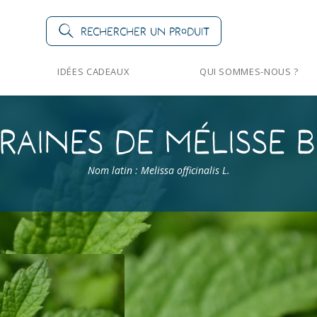
Rechercher un produit
IDÉES CADEAUX
QUI SOMMES-NOUS ?
raines de Mélisse B
Nom latin : Melissa officinalis L.
es
>
Mélisses
>
Mélisse Bio
Mélisse Bio
Nom latin : Melissa officinalis L.