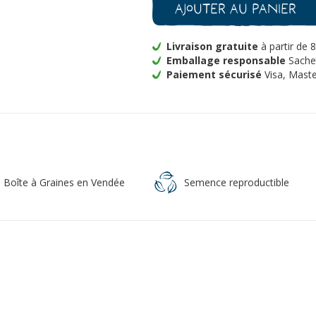
Ajouter au panier
des
Steppes
Bio
Livraison gratuite
à partir de 
Emballage responsable
Sachet
Paiement sécurisé
Visa, Maste
a Boîte à Graines en Vendée
Semence reproductible