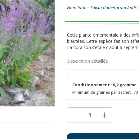
Nom latin : Salvia dumetorum Andrz
Cette plante ornementale à des infl
bleutées. Cette espèce fait son effe
La floraison s’étale d’août à septembr
Description détaillée
Conditionnement : 0,2 gramme
Minimum de graines par sachet : 70
-
+
1
quantité
de
Sauge