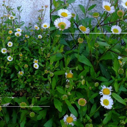
Nom latin : Erigeron karvinskianus D
Plante ornementale
Cette belle vivace aussi appelée ‘Ver
fleurs au cœur jaune présentent des
période de floraison est longue de 
régions).
Mellifère, elle est cultivée pour sa g
jusqu’à -15°C). Elle apprécie les lieu
prospère dans les rocailles.
Description détaillée
Conditionnement : 100 graines
Minimum de graines par sachet : 10