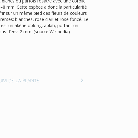
 blancs ou parfois rosâtre avec une corolle
–8 mm. Cette espèce a donc la particularité
frir sur un même pied des fleurs de couleurs
érentes: blanches, rose clair et rose foncé. Le
t est un akène oblong, aplati, portant un
pus d’env. 2 mm. (source Wikipedia)
uivi de la plante