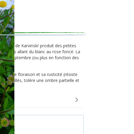
C.
gerette de Karvinski’ produit des petites
 pétales allant du blanc au rose foncé. La
mai à septembre (ou plus en fonction des
énéreuse floraison et sa rusticité (résiste
x ensoleillés, tolère une ombre partielle et
0 graines