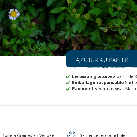
-
+
1
quantité
Je veux êt
de
Pâquerette
des
Murailles
Bio
Ajouter au panier
Livraison gratuite
à partir de 
Emballage responsable
Sachet
Paiement sécurisé
Visa, Maste
a Boîte à Graines en Vendée
Semence reproductible