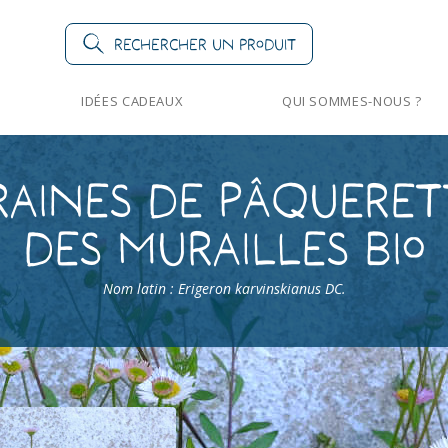
Rechercher un produit
IDÉES CADEAUX
QUI SOMMES-NOUS ?
raines de Pâqueret
des Murailles Bio
Nom latin : Erigeron karvinskianus DC.
Fleurs vivaces
>
Pâquerette des Murailles Bio
Pâquerette des