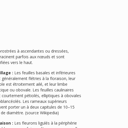
prostrées à ascendantes ou dressées,
racinent parfois aux nœuds et sont
fiées vers le haut.
llage :
Les feuilles basales et inférieures
 généralement flétries à la floraison, leur
ole est étroitement ailé, et leur limbe
ptique ou obovale. Les feuilles caulinaires
 courtement pétiolés, elliptiques à obovales
oblancéolés. Les rameaux supérieurs
vent porter un à deux capitules de 10–15
de diamètre. (source Wikipedia)
aison :
Les fleurons ligulés à la périphérie