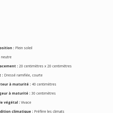
osition :
Plein soleil
:
neutre
acement :
20 centimètres x 20 centimètres
 :
Dressé ramifiée, courte
teur à maturité :
40 centimètres
geur à maturité :
30 centimètres
le végétal :
Vivace
dition climatique :
Préfère les climats