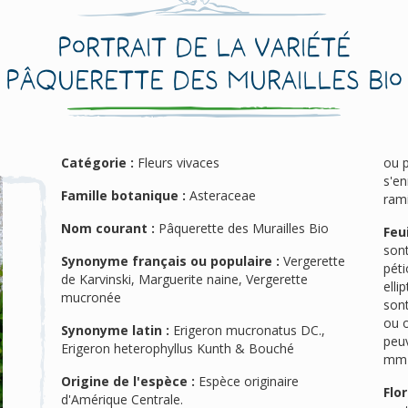
Portrait de la variété
Pâquerette des Murailles Bio
Catégorie :
Fleurs vivaces
ou 
s'en
Famille botanique :
Asteraceae
rami
Nom courant :
Pâquerette des Murailles Bio
Feui
sont
Synonyme français ou populaire :
Vergerette
péti
de Karvinski, Marguerite naine, Vergerette
elli
mucronée
sont
ou 
Synonyme latin :
Erigeron mucronatus DC.,
peu
Erigeron heterophyllus Kunth & Bouché
mm 
Origine de l'espèce :
Espèce originaire
Flor
d'Amérique Centrale.