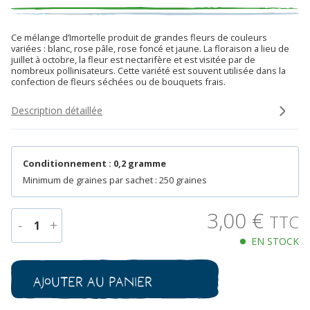
Ce mélange d’Imortelle produit de grandes fleurs de couleurs
variées : blanc, rose pâle, rose foncé et jaune. La floraison a lieu de
juillet à octobre, la fleur est nectarifère et est visitée par de
nombreux pollinisateurs. Cette variété est souvent utilisée dans la
confection de fleurs séchées ou de bouquets frais.
Description détaillée
Conditionnement : 0,2 gramme
Minimum de graines par sachet : 250 graines
3,00
€
TTC
-
+
1
EN STOCK
quantité
de
Immortelle
Ajouter au panier
à
Bractée