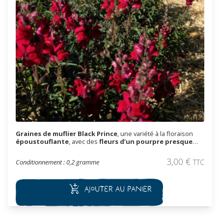
Graines de muflier Black Prince
, une variété à la floraison
époustouflante
, avec des
fleurs d’un pourpre presque
noir
et un port compact. Idéale pour
jardin, balcon ou
massif
. Facile à cultiver, elle ajoutera une touche élégante et
3,00
€
Conditionnement : 0,2 gramme
TTC
originale à vos plantations. Semences reproductibles.
Ajouter au panier