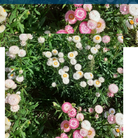
Accueil
>
Produits
>
Graines Fleurs
>
Immortelle à
Bractée en mélange Bio