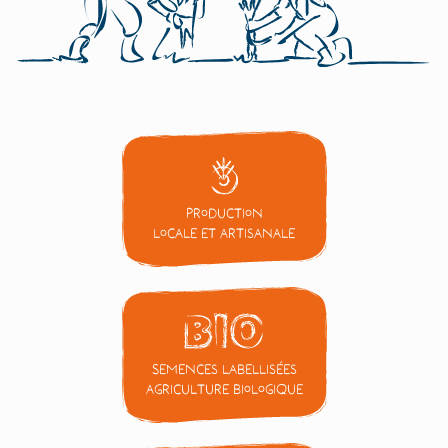
Production
locale et artisanale
Semences labellisées
Agriculture Biologique