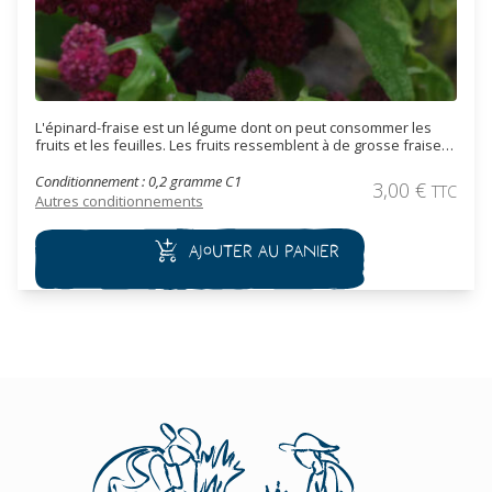
L'épinard-fraise est un légume dont on peut consommer les
fruits et les feuilles. Les fruits ressemblent à de grosse fraise
qui ont un goût rappelant celui de la betterave en plus sucrée.
Les feuilles ont un goût similaire à celui de la noisette.
Conditionnement : 0,2 gramme C1
3,00
€
TTC
Cependant, si vous les consommez crues, ça sera avec
Autres conditionnements
modération car la plante contient des oxalates.
Ajouter au panier