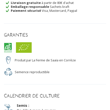
en
Livraison gratuite
à partir de 80€ d'achat
Emballage responsable
Sachets kraft
mélange
Paiement sécurisé
Visa, Mastercard, Paypal
Bio
Garanties
Produit par La Ferme de Saaïa en Corrèze
Semence reproductible
Calendrier de culture
Semis :