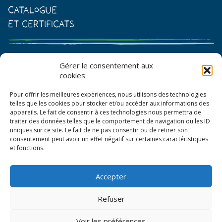
Catalogue
et certificats
Catalogue de graines et semences
Gérer le consentement aux
cookies
Certificat AB
Pour offrir les meilleures expériences, nous utilisons des technologies
Bon de commande
telles que les cookies pour stocker et/ou accéder aux informations des
appareils. Le fait de consentir à ces technologies nous permettra de
traiter des données telles que le comportement de navigation ou les ID
uniques sur ce site. Le fait de ne pas consentir ou de retirer son
consentement peut avoir un effet négatif sur certaines caractéristiques
et fonctions.
Accepter
© La Boîte à Graines 2026
Refuser
Politique de confidentialité
Voir les préférences
Mentions légales