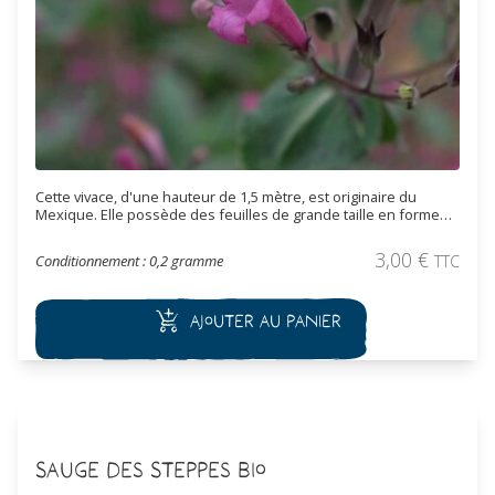
Cette vivace, d'une hauteur de 1,5 mètre, est originaire du
Mexique. Elle possède des feuilles de grande taille en forme
de pointe de fléche et une floraison de couleur violette à
magenta rappelant certaines sauges. Les feuilles dégagent un
3,00
€
Conditionnement : 0,2 gramme
TTC
parfum d'eucalyptus.
Ajouter au panier
Sauge des Steppes Bio