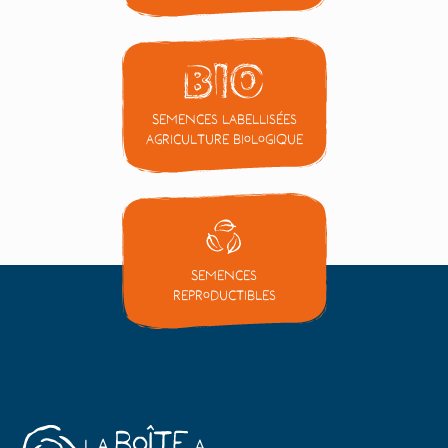
Semences labellisées
Agriculture Biologique
Semences
reproductibles