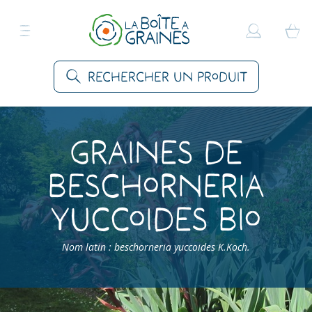
Rechercher un produit
Graines de
Beschorneria
yuccoides Bio
Nom latin : beschorneria yuccoides K.Koch.
Accueil
>
Produits
>
Graines Fleurs
>
Fleurs vivaces
>