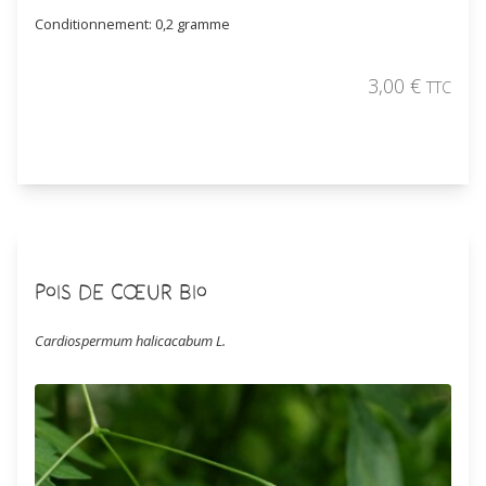
Conditionnement: 0,2 gramme
3,00
€
TTC
Commander
Pois de Cœur Bio
Cardiospermum halicacabum L.