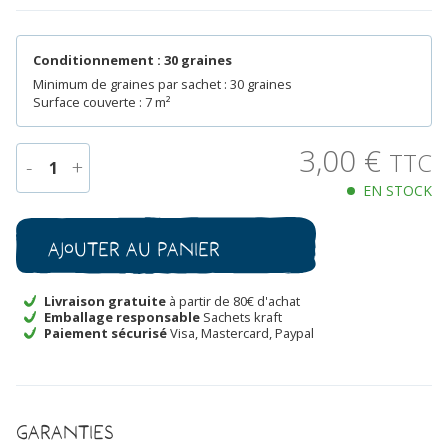
Conditionnement : 30 graines
Minimum de graines par sachet : 30 graines
Surface couverte : 7 m²
3,00
€
TTC
-
+
1
EN STOCK
quantité
de
Beschorneria
Ajouter au panier
yuccoides
Bio
Livraison gratuite
à partir de 80€ d'achat
Emballage responsable
Sachets kraft
Paiement sécurisé
Visa, Mastercard, Paypal
Garanties