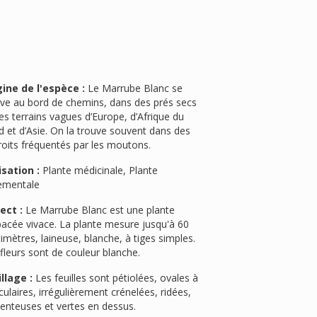
gine de l'espèce :
Le Marrube Blanc se
uve au bord de chemins, dans des prés secs
es terrains vagues d’Europe, d’Afrique du
 et d’Asie. On la trouve souvent dans des
oits fréquentés par les moutons.
isation :
Plante médicinale, Plante
ementale
ect :
Le Marrube Blanc est une plante
bacée vivace. La plante mesure jusqu'à 60
imètres, laineuse, blanche, à tiges simples.
fleurs sont de couleur blanche.
llage :
Les feuilles sont pétiolées, ovales à
culaires, irrégulièrement crénelées, ridées,
enteuses et vertes en dessus.