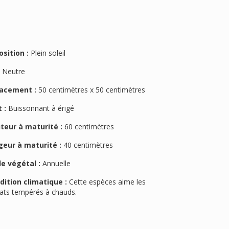
osition :
Plein soleil
:
Neutre
acement :
50 centimètres x 50 centimètres
 :
Buissonnant à érigé
teur à maturité :
60 centimètres
geur à maturité :
40 centimètres
le végétal :
Annuelle
dition climatique :
Cette espèces aime les
mats tempérés à chauds.