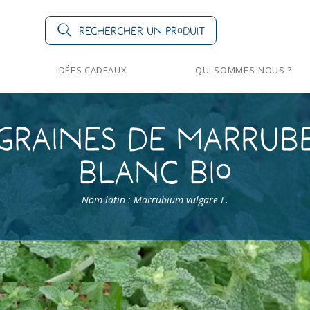
Rechercher un produit
IDÉES CADEAUX
QUI SOMMES-NOUS ?
Graines de Marrub
Blanc Bio
Nom latin : Marrubium vulgare L.
Marrube Blanc Bio
Marrube Blanc 