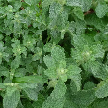
Nom latin : Marrubium vulgare L.
Plante ornementale
Le Marrube Blanc est une plante he
centimètres, laineuse, blanche, à ti
blanche.
Cette vivace est médicinale et necta
Elle a une tolérance à la sécheress
difficiles.
Description détaillée
Conditionnement : 0.2 grammes
Minimum de graines par sachet : 20
Surface couverte : 20 m²