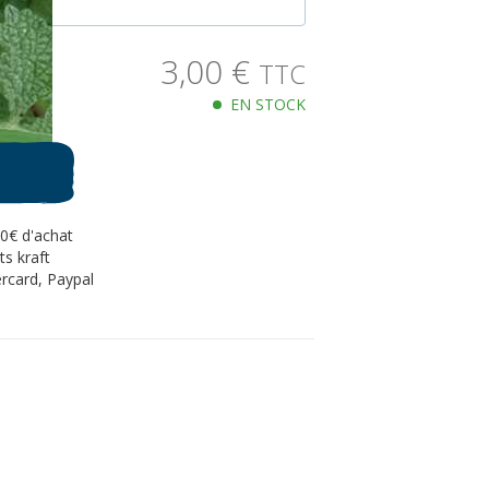
3,00
€
TTC
EN STOCK
80€ d'achat
s kraft
rcard, Paypal