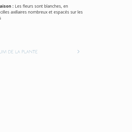
aison :
Les fleurs sont blanches, en
icilles axillaires nombreux et espacés sur les
s
uivi de la plante