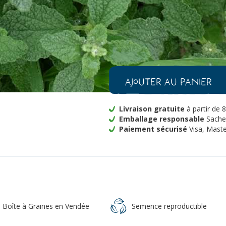
-
+
1
quantité
de
Marrube
Ajouter au panier
Blanc
Bio
Livraison gratuite
à partir de 
Emballage responsable
Sachet
Paiement sécurisé
Visa, Maste
a Boîte à Graines en Vendée
Semence reproductible