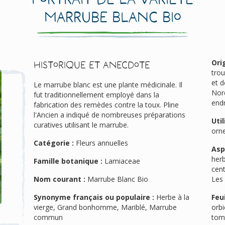
Marrube Blanc Bio
Ori
Historique et anecdote
tro
et d
Le marrube blanc est une plante médicinale. Il
Nord
fut traditionnellement employé dans la
endr
fabrication des remèdes contre la toux. Pline
l'Ancien a indiqué de nombreuses préparations
Util
curatives utilisant le marrube.
orn
Catégorie :
Fleurs annuelles
Asp
her
Famille botanique :
Lamiaceae
cent
Nom courant :
Marrube Blanc Bio
Les 
Synonyme français ou populaire :
Herbe à la
Feui
vierge, Grand bonhomme, Mariblé, Marrube
orbi
commun
tom