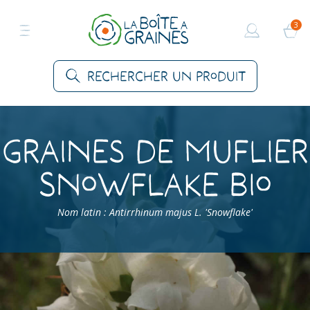
3
Rechercher un produit
Graines de Muflier
Snowflake Bio
Nom latin : Antirrhinum majus L. 'Snowflake'
Accueil
>
Produits
>
Graines Fleurs
>
Fleurs vivaces
>
Muflier Snowflake Bio