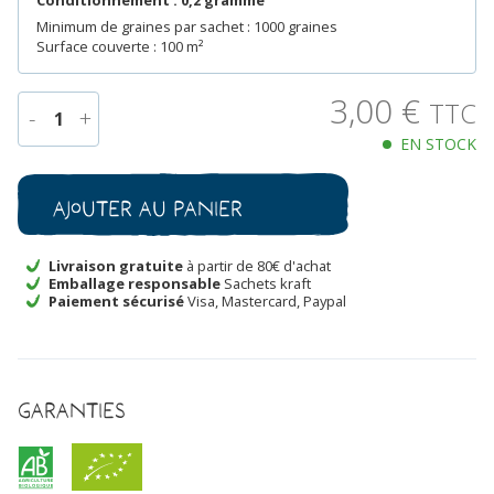
Conditionnement : 0,2 gramme
Minimum de graines par sachet : 1000 graines
Surface couverte : 100 m²
3,00
€
TTC
-
+
1
EN STOCK
quantité
de
Muflier
Ajouter au panier
Snowflake
Bio
Livraison gratuite
à partir de 80€ d'achat
Emballage responsable
Sachets kraft
Paiement sécurisé
Visa, Mastercard, Paypal
Garanties