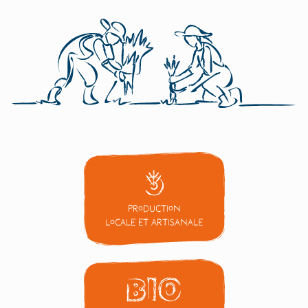
Production
locale et artisanale