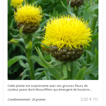
Cette plante est surprenante avec ses grosses fleurs de
couleur jaune doré ébouriffées qui émergent de boutons
bruns décoratifs. Cette espèce vivace atteint 1,20 mètre en
hauteur.
3,00
€
Conditionnement : 20 graines
TTC