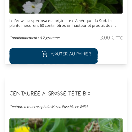
Le Browallia speciosa est originaire d’Amérique du Sud. La
plante mesurent 60 centimètres en hauteur et produit des
belles fleurs blanches de 5 centimètres de diamètre. Elle peut
se cultiver en extérieur ou en pot en tant que plante d’intérieur.
3,00
€
Conditionnement : 0,2 gramme
TTC
Ajouter au panier
Centaurée à grosse tête Bio
Centaurea macrocephala Muss. Puschk. ex Willd.