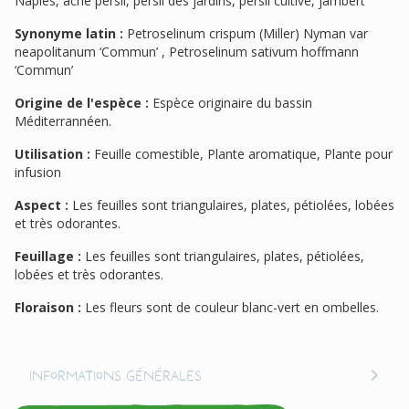
Naples, ache persil, persil des jardins, persil cultivé, jambert
Synonyme latin :
Petroselinum crispum (Miller) Nyman var
neapolitanum ‘Commun’ , Petroselinum sativum hoffmann
‘Commun’
Origine de l'espèce :
Espèce originaire du bassin
Méditerrannéen.
Utilisation :
Feuille comestible, Plante aromatique, Plante pour
infusion
Aspect :
Les feuilles sont triangulaires, plates, pétiolées, lobées
et très odorantes.
Feuillage :
Les feuilles sont triangulaires, plates, pétiolées,
lobées et très odorantes.
Floraison :
Les fleurs sont de couleur blanc-vert en ombelles.
Informations générales