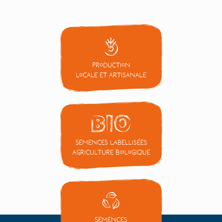
Production
locale et artisanale
Semences labellisées
Agriculture Biologique
Semences