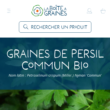
Rechercher un produit
Graines de Persil
commun Bio
Nom latin : Petroselinum crispum (Miller.) Nyman 'Commun'
Accueil
>
Produits
>
Graines Aromatiques
>
Persils
>
Persil commun Bio