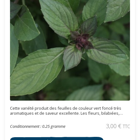
Cette variété produit des feuilles de couleur vert foncé très
aromatiques et de saveur excellente. Les fleurs, bilabiées,
petites et blanches, surplombent des bractées de couleur
violette créant un superbe contraste. Ce basilic se marie
3,00
€
Conditionnement : 0.25 gramme
TTC
parfaitement avec une salade de tomate ou dans des plats
cuisinés à base de viande. Cette variété peut aussi s’utiliser
dans un massif en tant que plante ornementale.