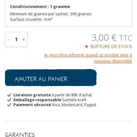
Conditionnement : 1 gramme
Minimum de graines par sachet : 300 graines
Surface couverte : 4 m²
3,00
€
TTC
-
+
1
RUPTURE DE STOCK
quantité
Je veux être informé quand ce produit sera à
de
nouveau disponible
Persil
commun
Bio
Ajouter au panier
Livraison gratuite
à partir de 80€ d'achat
Emballage responsable
Sachets kraft
Paiement sécurisé
Visa, Mastercard, Paypal
Garanties