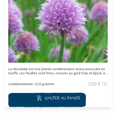
La ciboulette est une plante condimentaire vivace poussant en
touffe. Les feuilles sont fines, creuses au goût frais et épicé, à
l'odeur proche du poireau et de l'oignon. Elles se consomment
crues ou cuites, et parfument les crudités, les salades, les
3,00
€
Conditionnement : 0.25 gramme
TTC
potages et les omelettes.
Ajouter au panier