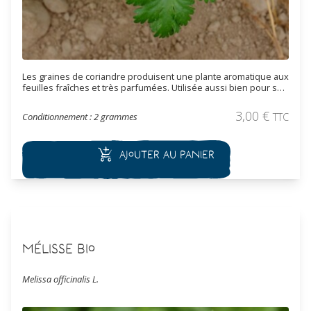
Les graines de coriandre produisent une plante aromatique aux
feuilles fraîches et très parfumées. Utilisée aussi bien pour son
feuillage que pour ses graines, la coriandre est facile à cultiver
et indispensable au potager comme en cuisine. Semences
3,00
€
Conditionnement : 2 grammes
TTC
reproductibles.
Ajouter au panier
Mélisse Bio
Melissa officinalis L.