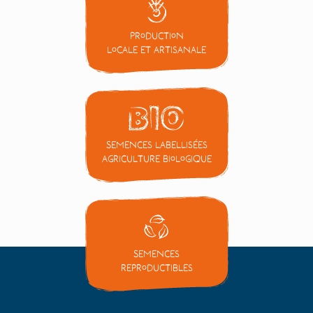
Production
locale et artisanale
Semences labellisées
Agriculture Biologique
Semences
reproductibles