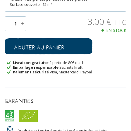
Surface couverte : 15 m²
3,00
€
TTC
-
+
1
EN STOCK
quantité
de
Basilic
Ajouter au panier
Fin
Vert
Bio
Livraison gratuite
à partir de 80€ d'achat
Emballage responsable
Sachets kraft
Paiement sécurisé
Visa, Mastercard, Paypal
Garanties
Produit par Les Jardins de la Levée en Indre et Loire