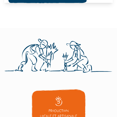
annuelle.
Production
locale et artisanale