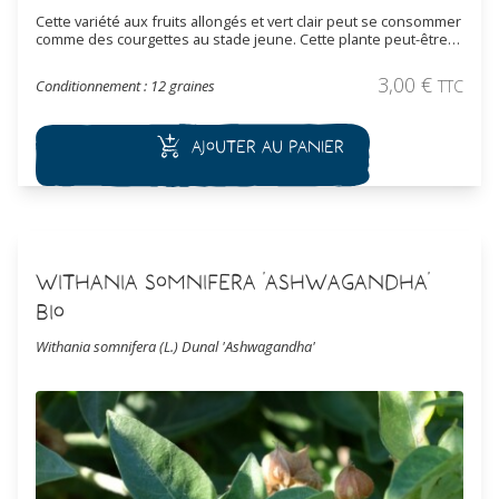
Cette variété aux fruits allongés et vert clair peut se consommer
comme des courgettes au stade jeune. Cette plante peut-être
conduite en rampante ou sur treillage. Les fruits peuvent être
séchés et servir à un usage utile ou décoratif.
3,00
€
Conditionnement : 12 graines
TTC
Ajouter au panier
Withania somnifera 'Ashwagandha'
Bio
Withania somnifera (L.) Dunal 'Ashwagandha'