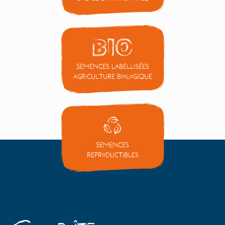
Semences labellisées
Agriculture Biologique
Semences
reproductibles