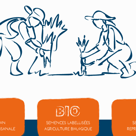
ion
Semences labellisées
S
tisanale
Agriculture Biologique
repr