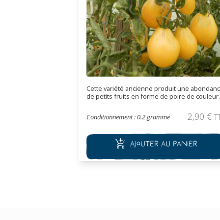
Cette variété ancienne produit une abondan
de petits fruits en forme de poire de couleur
jaune à la chair douce et très peu acide. Très
productive, elle est utilisée à l’apéritif.
2,90
€
Conditionnement : 0.2 gramme
T
Ajouter au panier