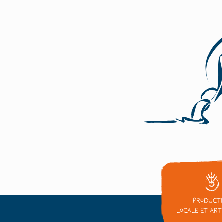
Product
locale et ar