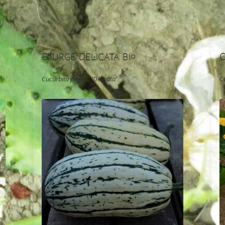
Courge Delicata Bio
C
Cucurbita pepo L. 'Delicata'
C