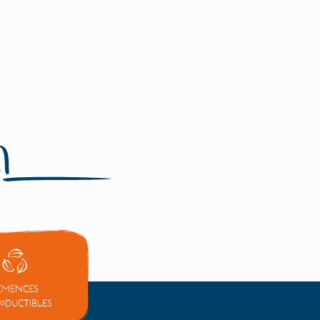
emences
oductibles