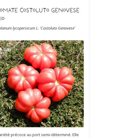
Tomate Costoluto Genovese
io
olanum lycopersicum L. 'Costoluto Genovese'
ariété précoce au port semi-déterminé. Elle