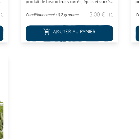
ls
produit de beaux fruits carrés, épais et sucrés,
p
d’une couleur orange éclatante à maturité.
l
Variété vigoureuse, très productive, adaptée à
L
3,00
€
TC
Conditionnement : 0,2 gramme
TTC
C
la culture en pleine terre ou sous abri.
s
t
Semences reproductibles.
C
m
Ajouter au panier