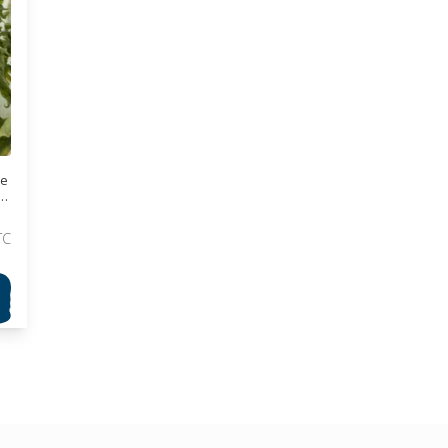
ce
TC