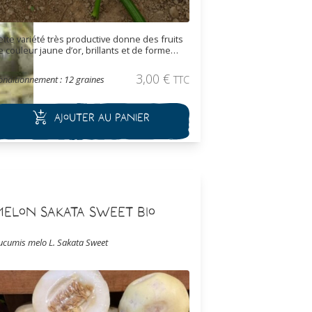
ette variété très productive donne des fruits
e couleur jaune d’or, brillants et de forme
ylindrique. Les fruits se cueillent jeunes
entre 25 et 35 centimètres de long) pour avoir
3,00
€
onditionnement : 12 graines
TTC
ne chair sucrée et fondante à la cuisson.
Ajouter au panier
elon Sakata Sweet Bio
ucumis melo L. Sakata Sweet