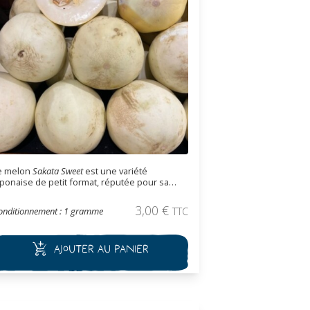
e melon
Sakata Sweet
est une variété
aponaise de petit format, réputée pour sa
hair juteuse, très sucrée et sa peau fine
omestible. Facile à cultiver, il est parfait pour
3,00
€
onditionnement : 1 gramme
TTC
es petits potagers et les amateurs de melons
nsolites.
Ajouter au panier