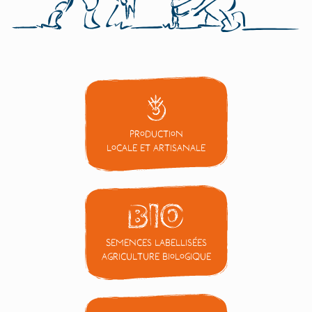
Production
locale et artisanale
Semences labellisées
Agriculture Biologique