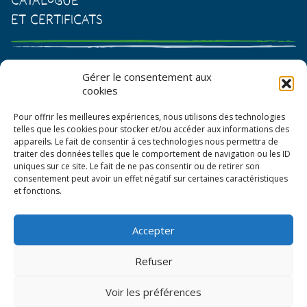
et certificats
Catalogue de graines et semences
Gérer le consentement aux
cookies
Certificat AB
Pour offrir les meilleures expériences, nous utilisons des technologies
Bon de commande
telles que les cookies pour stocker et/ou accéder aux informations des
appareils. Le fait de consentir à ces technologies nous permettra de
traiter des données telles que le comportement de navigation ou les ID
uniques sur ce site. Le fait de ne pas consentir ou de retirer son
consentement peut avoir un effet négatif sur certaines caractéristiques
et fonctions.
Accepter
© La Boîte à Graines 2026
Refuser
Politique de confidentialité
Voir les préférences
Mentions légales