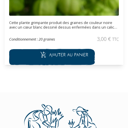
Cette plante grimpante produit des graines de couleur noire
avec un cœur blanc dessiné dessus enfermées dans un calice
ressemblant à une lanterne. La floraison est blanc crème avec
des étamines jaune d’or. Les graines sont utilisées en
3,00
€
Conditionnement : 20 graines
TTC
décoration ou pour fabriquer des colliers, elles ne sont pas
comestibles. Cette plante est intéressante pour couvrir un
support, elle peut attendre 2,5 mètres de haut.
Ajouter au panier