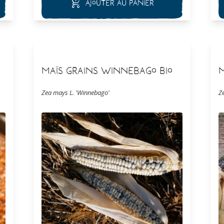
Ajouter au panier
bouquetterie.
Maïs Grains Winnebago Bio
Zea mays L. 'Winnebago'
Z