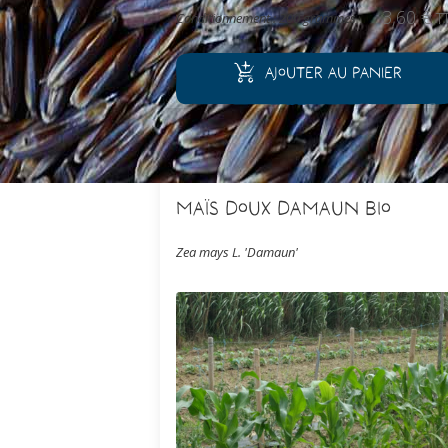
pour son fruit riche en amidon.
3,60
€
Conditionnement : 200 grammes
T
Ajouter au panier
Maïs Doux Damaun Bio
Zea mays L. 'Damaun'