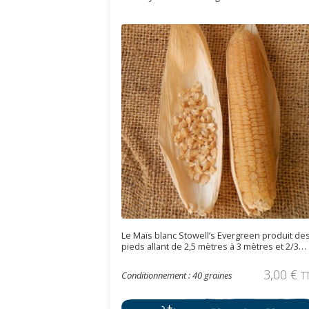
Le Maïs blanc Stowell’s Evergreen produit de
pieds allant de 2,5 mètres à 3 mètres et 2/3
épis de 20cm de couleur blanc-crème. Les
grains sont très sucrés avec une saveur
3,00
€
Conditionnement : 40 graines
T
délicate typique d’un maïs doux traditionnel.