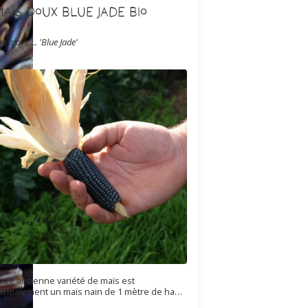
aïs Doux Blue Jade Bio
ea mays L. 'Blue Jade'
ette ancienne variété de maïs est
ormalement un maïs nain de 1 mètre de haut
aximum. La souche qu'on a introduit cette