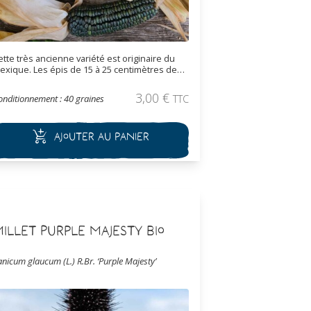
ette très ancienne variété est originaire du
exique. Les épis de 15 à 25 centimètres de
ong portent des grains avec de nombreuses
uances de vert. Les grains sont moulus pour
3,00
€
onditionnement : 40 graines
TTC
onner de la farine qui est ensuite utilisée
our faire des pains de maïs, des tortillas ou
es tamales.
Ajouter au panier
illet Purple Majesty Bio
anicum glaucum (L.) R.Br. ‘Purple Majesty’