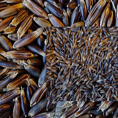
Avoine Noire Bio
Avena sativa L.
L’avoine noire est cultivée comme engrais ver
pour son système racinaire, comme plante
fourragère à couper en vert ou comme céréa