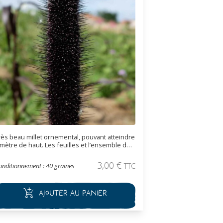
rès beau millet ornemental, pouvant atteindre
 mètre de haut. Les feuilles et l’ensemble de
a plante sont pourpres. Les épis atteignent 30
entimètres de long et ils peuvent être
3,00
€
onditionnement : 40 graines
TTC
tilisées en bouquetterie.
Ajouter au panier