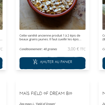
Cette variété ancienne produit 1 à 2 épis de
C
beaux grains jaunes. Il faut cueillir les épis
(
assez jeunes, dès qu’ils sont prêts.
d
c
3,00
€
TC
Conditionnement : 40 graines
TTC
C
m
s
l
Ajouter au panier
e
b
Maïs Field of Dream Bio
M
Zea mays L. 'Field of Dream'
Z