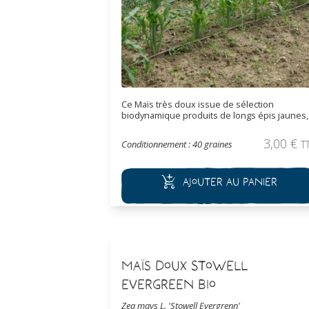
Ce Maïs très doux issue de sélection
biodynamique produits de longs épis jaunes,
les grains sont particulièrement parfumés et
sucrés.
3,00
€
Conditionnement : 40 graines
T
Ajouter au panier
Maïs Doux Stowell
Evergreen Bio
Zea mays L. 'Stowell Evergrenn'