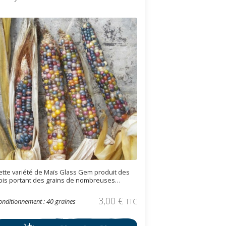
ette variété de Maïs Glass Gem produit des
pis portant des grains de nombreuses
ouleurs. Les grains peuvent être consommés
n pop-corn ou réduit en farine.
3,00
€
onditionnement : 40 graines
TTC