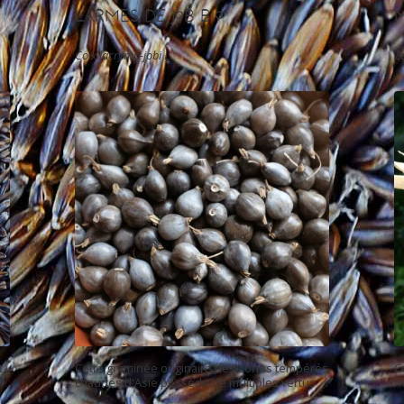
Larmes de Job Bio
M
Coix lacryma-jobi L.
Z
t
Cette graminée originaire des zones tempérés
C
chaudes d'Asie possède de multiples vertus et
n
le
utilisations. Formant de belles touffes d'1 m de
m