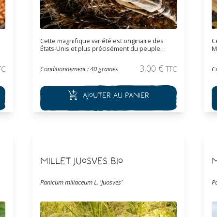
Cette magnifique variété est originaire des
C
États-Unis et plus précisément du peuple
M
Winnebago. Ce maïs est principalement utilisé
l
n
pour son grain et sa transformation en farine.
n
3,00
€
TC
Conditionnement : 40 graines
TTC
C
Ce maïs tardif produit de long épi aux grains
d
blanc crème tachetés de bleu.
p
d
Ajouter au panier
Millet Juosves Bio
M
Panicum miliaceum L. 'Juosves'
P