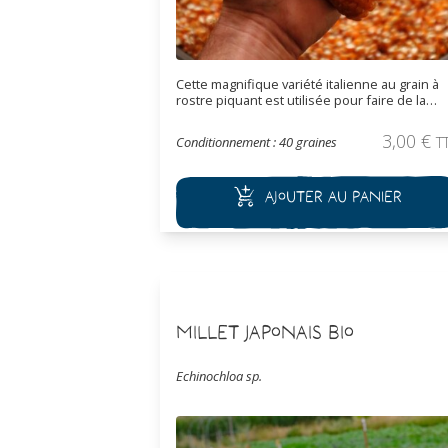
Cette magnifique variété italienne au grain à
rostre piquant est utilisée pour faire de la
polenta au goût très réputé. Aussi appelé
"Pignole Florentino", ce maïs tardif produit u
3,00
€
Conditionnement : 40 graines
T
ou deux épis par pied, d'un belle couleur
jaune cuivré. Ne semble pas sensible au
charbon noir du maïs. Souche issu du travail
Ajouter au panier
de sélection de J-F Berthelot.
Millet Japonais Bio
Echinochloa sp.